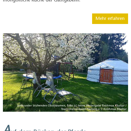
mongolische Küche der Gastgeberin.
Mehr erfahren
Jurte unter blühenden Obstbäumen, Foto: (c) keine Weitergabe Enkhmaa Khaltar /
Tourismusverband Fläming e.V./Enkhmaa Khaltar
A