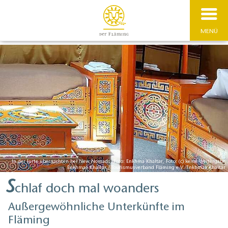
MENÜ
In der Jurte übernachten bei New Nomads, Foto: Enkhma Khaltar, Foto: (c) keine Weitergabe
Enkhmaa Khaltar / Tourismusverband Fläming e.V./Enkhmaa Khaltar
S
chlaf doch mal woanders
Außergewöhnliche Unterkünfte im
Fläming