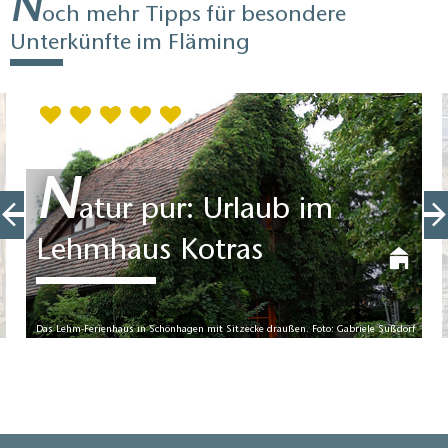
N
och mehr Tipps für besondere
Unterkünfte im Fläming
N
atur pur: Urlaub im
Lehmhaus Kotras
Das Lehm-Ferienhaus in Schönhagen mit Sitzecke draußen. Foto: Gabriele Sußdorf