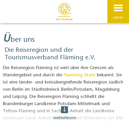
MENÜ
Ü
ber uns
Die Reiseregion und der
Tourismusverband Fläming e.V.
Die Reiseregion Fläming ist weit über ihre Grenzen als
Wandergebiet und durch die
Flaeming-Skate
bekannt. Sie
ist eine länder- und kreisübergreifende Reiseregion südlich
von Berlin im Städtedreieck Berlin/Potsdam, Magdeburg
und Leipzig. Die Reiseregion Fläming schließt die
Brandenburger Landkreise Potsdam-Mittelmark und
Teltow-Fläming und in Sachsen-Anhalt die Landkreise
weiterlesen
Jerichower Land, Anhalt-Bitterfeld und Wittenberg ein. Mit
13,2 Millionen Tagesgästen, 2 Millionen Übernachtungen