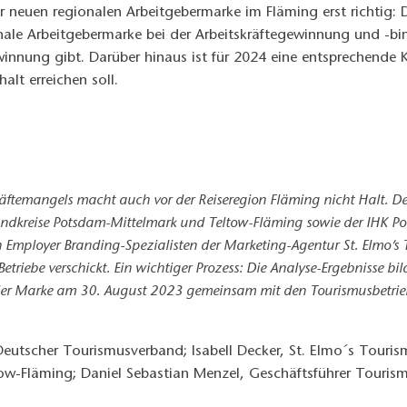
neuen regionalen Arbeitgebermarke im Fläming erst richtig: D
onale Arbeitgebermarke bei der Arbeitskräftegewinnung und -bi
ewinnung gibt. Darüber hinaus ist für 2024 eine entsprechende
lt erreichen soll.
äftemangels macht auch vor der Reiseregion Fläming nicht Halt. 
andkreise Potsdam-Mittelmark und Teltow-Fläming sowie der IHK Po
Employer Branding-Spezialisten der Marketing-Agentur St. Elmo’s T
etriebe verschickt. Ein wichtiger Prozess: Die Analyse-Ergebnisse 
der Marke am 30. August 2023 gemeinsam mit den Tourismusbetrieben
Deutscher Tourismusverband; Isabell Decker, St. Elmo´s Touri
ow-Fläming; Daniel Sebastian Menzel, Geschäftsführer Tourism