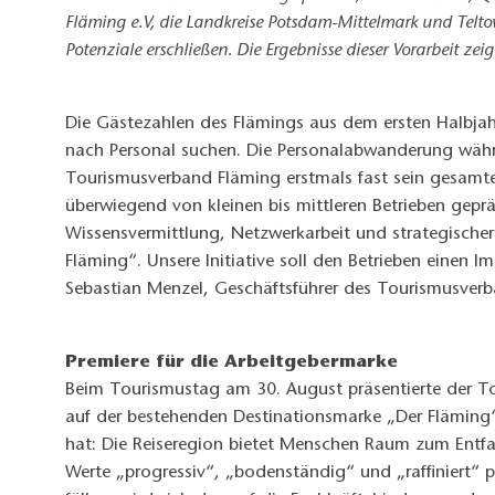
Fläming e.V, die Landkreise Potsdam-Mittelmark und Telt
Potenziale erschließen. Die Ergebnisse dieser Vorarbeit ze
Die Gästezahlen des Flämings aus dem ersten Halbjahr
nach Personal suchen. Die Personalabwanderung währe
Tourismusverband Fläming erstmals fast sein gesamtes
überwiegend von kleinen bis mittleren Betrieben gep
Wissensvermittlung, Netzwerkarbeit und strategische
Fläming“. Unsere Initiative soll den Betrieben einen 
Sebastian Menzel, Geschäftsführer des Tourismusver
Premiere für die Arbeitgebermarke
Beim Tourismustag am 30. August präsentierte der Tou
auf der bestehenden Destinationsmarke „Der Fläming“
hat: Die Reiseregion bietet Menschen Raum zum Entfalte
Werte „progressiv“, „bodenständig“ und „raffiniert“