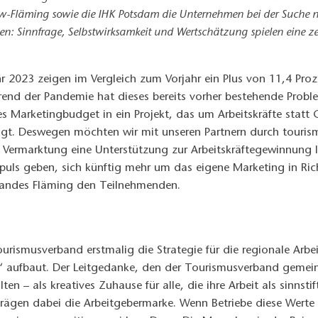
ow-Fläming sowie die IHK Potsdam die Unternehmen bei der Suche n
igen: Sinnfrage, Selbstwirksamkeit und Wertschätzung spielen eine ze
 2023 zeigen im Vergleich zum Vorjahr ein Plus von 11,4 Proz
nd der Pandemie hat dieses bereits vorher bestehende Proble
 Marketingbudget in ein Projekt, das um Arbeitskräfte statt G
rägt. Deswegen möchten wir mit unseren Partnern durch tour
r Vermarktung eine Unterstützung zur Arbeitskräftegewinnung 
Impuls geben, sich künftig mehr um das eigene Marketing in Ric
bandes Fläming den Teilnehmenden.
rismusverband erstmalig die Strategie für die regionale Arb
 aufbaut. Der Leitgedanke, den der Tourismusverband gemein
n – als kreatives Zuhause für alle, die ihre Arbeit als sinnst
 prägen dabei die Arbeitgebermarke. Wenn Betriebe diese Wert