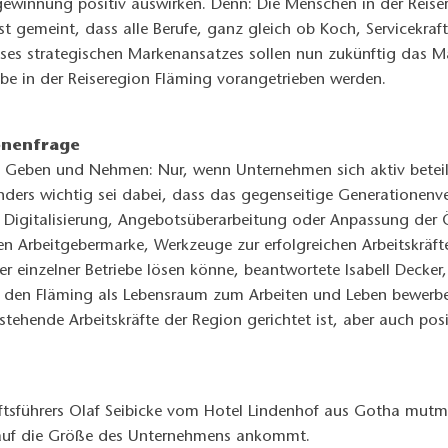
gewinnung positiv auswirken. Denn: Die Menschen in der Reisere
st gemeint, dass alle Berufe, ganz gleich ob Koch, Servicekraft 
ses strategischen Markenansatzes sollen nun zukünftig das M
ebe in der Reiseregion Fläming vorangetrieben werden.
onenfrage
in Geben und Nehmen: Nur, wenn Unternehmen sich aktiv beteili
ders wichtig sei dabei, dass das gegenseitige Generationenv
 Digitalisierung, Angebotsüberarbeitung oder Anpassung der
n Arbeitgebermarke, Werkzeuge zur erfolgreichen Arbeitskräf
er einzelner Betriebe lösen könne, beantwortete Isabell Decke
r den Fläming als Lebensraum zum Arbeiten und Leben bewerben
stehende Arbeitskräfte der Region gerichtet ist, aber auch po
äftsführers Olaf Seibicke vom Hotel Lindenhof aus Gotha mut
 auf die Größe des Unternehmens ankommt.