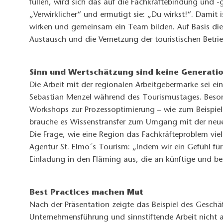
füllen, wird sich das auf die Fachkräftebindung und -
„Verwirklicher“ und ermutigt sie: „Du wirkst!“. Damit i
wirken und gemeinsam ein Team bilden. Auf Basis die
Austausch und die Vernetzung der touristischen Betri
Sinn und Wertschätzung sind keine Generati
Die Arbeit mit der regionalen Arbeitgebermarke sei e
Sebastian Menzel während des Tourismustages. Beson
Workshops zur Prozessoptimierung – wie zum Beispiel
brauche es Wissenstransfer zum Umgang mit der neue
Die Frage, wie eine Region das Fachkräfteproblem viel
Agentur St. Elmo´s Tourism: „Indem wir ein Gefühl fü
Einladung in den Fläming aus, die an künftige und be
Best Practices machen Mut
Nach der Präsentation zeigte das Beispiel des Gesch
Unternehmensführung und sinnstiftende Arbeit nicht