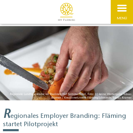
MENÜ
Regionale Landhausküche im Paulinen Hof Seminarhotel, Foto: (c) keine Weitergabe Tobias
Kramer / Kreativnetzwerk FlämingSchmiede/Tobias Kramer
R
egionales Employer Branding: Fläming
startet Pilotprojekt