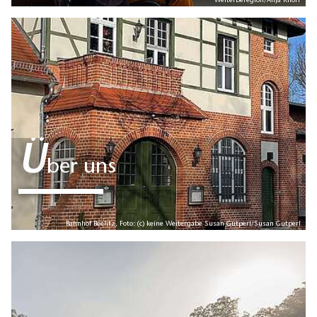
Welterberegion/Anja Knorr
Ü
ber uns
Bahnhof Beelitz, Foto: (c) keine Weitergabe Susan Gutperl/Susan Gutperl