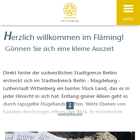
MENÜ
H
erzlich willkommen im Fläming!
Gönnen Sie sich eine kleine Auszeit
Direkt hinter der südwestlichen Stadtgrenze Berlins
erstreckt sich im Städtedreieck Berlin - Magdeburg -
Lutherstadt Wittenberg ein buntes Stück Land, das es in
jeder Hinsicht in sich hat. Entlang grüner Alleen geht es
durch rapsgelbe Hügellandschaften. Weite Ebenen von
Kanälen durchzogen öffnen den Blick. In historischen
weiterlesen
Städten und Dörfern strahlen tiefrote Backsteinbauten oder
pittoreske Fachwerkhäuser mit dem weiten Himmelsblau
um die Wette. Wenn Sie Hektik und Lautstärke der