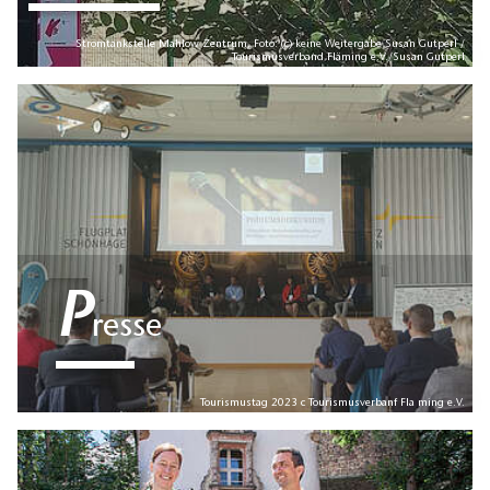
Stromtankstelle Mahlow Zentrum, Foto: (c) keine Weitergabe Susan Gutperl /
Tourismusverband Fläming e.V./Susan Gutperl
P
resse
Tourismustag 2023 c Tourismusverbanf Fla ming e.V.