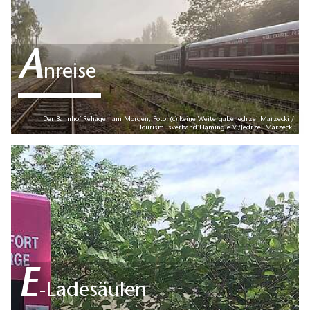
A
nreise
Der Bahnhof Rehagen am Morgen, Foto: (c) keine Weitergabe Jedrzej Marzecki /
Tourismusverband Fläming e.V./Jedrzej Marzecki
E
-Ladesäulen