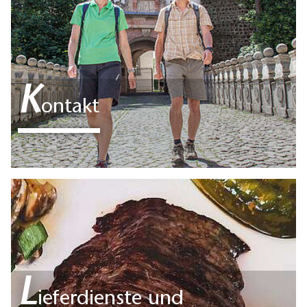
K
ontakt
L
ieferdienste und