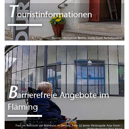
T
ouristinformationen
Tourist Information Beelitz ScottyScout Kachelquadrat
B
arrierefreie Angebote im
Fläming
Frau im Rollstuhl am Kornhaus in Dessau, Foto: (c) keine Weitergabe Anja Knorr /