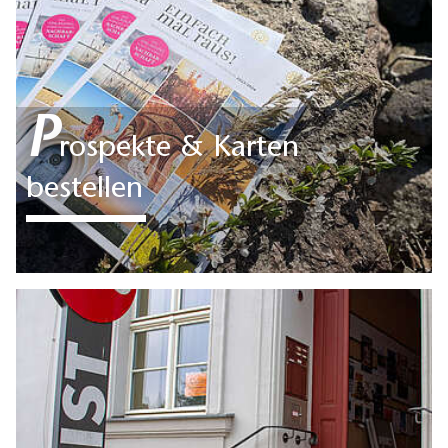
Großstadt mal hinter sich lassen möchten, sind Sie hier im
Fläming genau richtig.
P
rospekte & Karten
bestellen