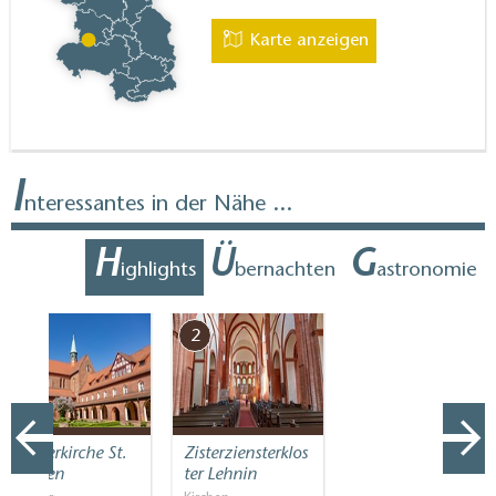
Karte anzeigen
I
nteressantes in der Nähe ...
H
Ü
G
ighlights
bernachten
astronomie
1
2
Klosterkirche St.
Zisterziensterklos
Marien
ter Lehnin