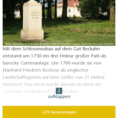
Bruns-Denkmal im Gutspark Reckahn, Foto: H.Schulze, Lizenz: Rochnow-Museum Reckahn
Mit dem Schlossneubau auf dem Gut Reckahn
entstand um 1730 ein drei Hektar großer Park als
barocke Gartenanlage. Um 1760 wurde sie von
Eberhard Friedrich Rochow als englischer
Landschaftsgarten auf eine Größe von 21 Hektar
erweitert. Das Areal wurde damals als Ideal der
„schönen Gartenkunst“ empfunden.
aufklappen
In unmittelbarer Nähe des Herrenhauses befand sich
GPX herunterladen
der Lustgarten – ein Obst- und Küchengarten. Der