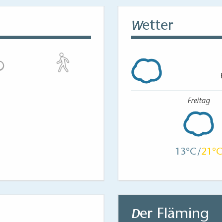
etter
W
Freitag
13
21
er Fläming
D