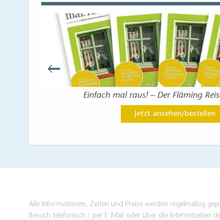
nberg
Einfach mal raus! – Der Fläming Rei
Jetzt ansehen/bestellen
Alle Informationen, Zeiten und Preise werden regelmäßig gepr
Besuch telefonisch / per E-Mail oder über die Internetseiten d