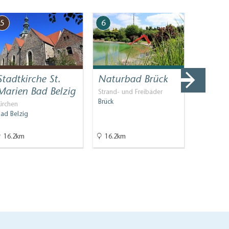
5
6
7
Stadtkirche St.
Naturbad Brück
Tourist
Marien Bad Belzig
Inform
Strand- und Freibäder
Brück
Belzig
irchen
Bad Belzig
Geprüfte 
Bad Belzi
16.2km
16.2km
16.3km