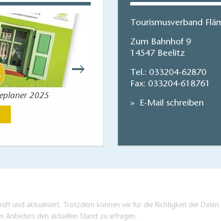
Tourismusverband Fläm
Zum Bahnhof 9
14547 Beelitz
Tel.:
033204-62870
Fax: 033204-618761
seplaner 2025
Flaeming-Skate
E-Mail schreiben
Jetzt anse
üft und aktualisiert. Trotzdem können wir für die Richtigkeit der Dat
es Anbieters den aktuellen Stand zu erfragen.