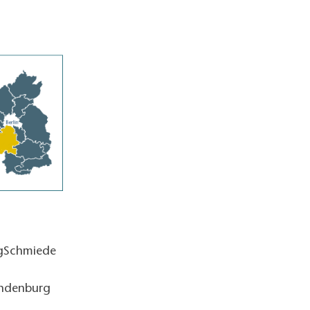
ngSchmiede
andenburg