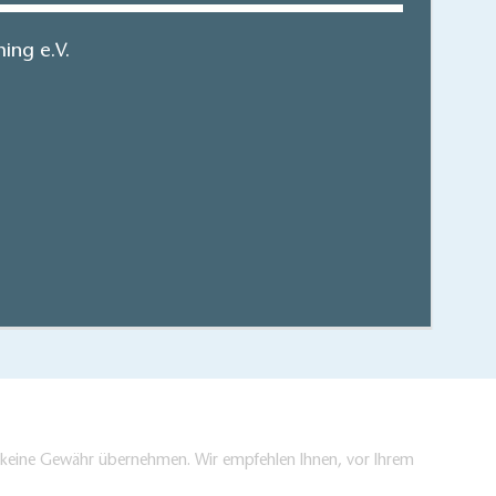
ing e.V.
 Broschüre 2024/25
hen/bestellen
en keine Gewähr übernehmen. Wir empfehlen Ihnen, vor Ihrem