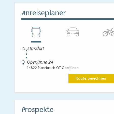
nreiseplaner
A
⋮
Oberjünne 24
14822 Planebruch OT Oberjünne
Route berechnen
rospekte
P