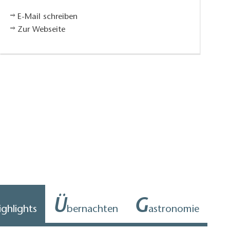
E-Mail schreiben
Zur Webseite
Ü
G
ighlights
bernachten
astronomie