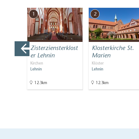
1
2
Zisterziensterklost
Klosterkirche St.
n Bad
er Lehnin
Marien
Kirchen
Klöster
Lehnin
Lehnin
informati…
12.3km
12.3km