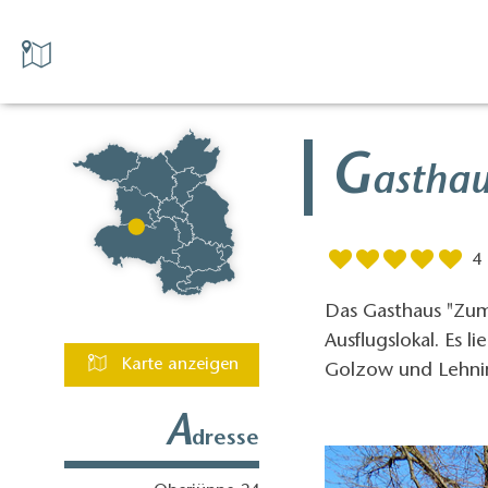
G
asthau
4
Das Gasthaus "Zum 
Ausflugslokal. Es
Karte anzeigen
Golzow und Lehnin.
A
dresse