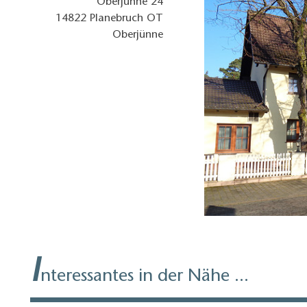
Oberjünne 24
14822
Planebruch OT
Oberjünne
I
nteressantes in der Nähe ...