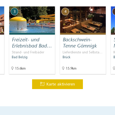
3
4
Freizeit- und
Backschwein-
Erlebnisbad Bad…
Tenne Gömnigk
Strand- und Freibäder
Lieferdienste und Selbsta…
K
Bad Belzig
Brück
15.6km
15.9km
Karte aktivieren