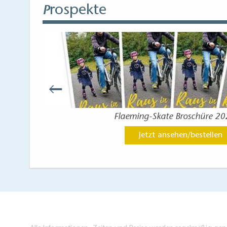
Gerätschaften, Zä
rospekte
P
herstellte.
Umso wichtiger ist
vergessen drohend
Ausstellungen das
Flaeming-Skate Broschüre 2
Jetzt ansehen/bestellen