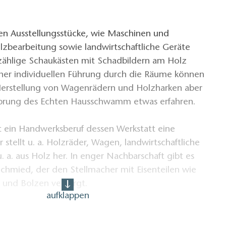
gen Ausstellungsstücke, wie Maschinen und
zbearbeitung sowie landwirtschaftliche Geräte
zählige Schaukästen mit Schadbildern am Holz
iner individuellen Führung durch die Räume können
e Herstellung von Wagenrädern und Holzharken aber
prung des Echten Hausschwamm etwas erfahren.
t ein Handwerksberuf dessen Werkstatt eine
Er stellt u. a. Holzräder, Wagen, landwirtschaftliche
. a. aus Holz her. In enger Nachbarschaft gibt es
chmied, der den Stellmacher mit Eisenteilen wie
 und Bolzen versorgt.
aufklappen
nung des Stellmachers kann regional abweichen. Im
n vom Stellmacher, wobei im Süden eher der