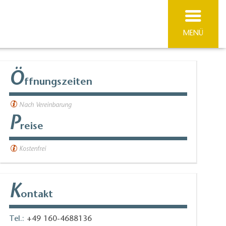
MENÜ
Ö
ffnungszeiten
Nach Vereinbarung
P
reise
Kostenfrei
K
ontakt
Tel.:
+49 160-4688136