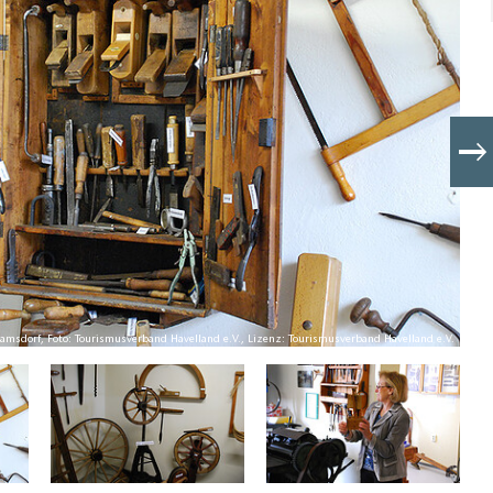
sdorf, Foto: Tourismusverband Havelland e.V., Lizenz: Tourismusverband Havelland e.V.