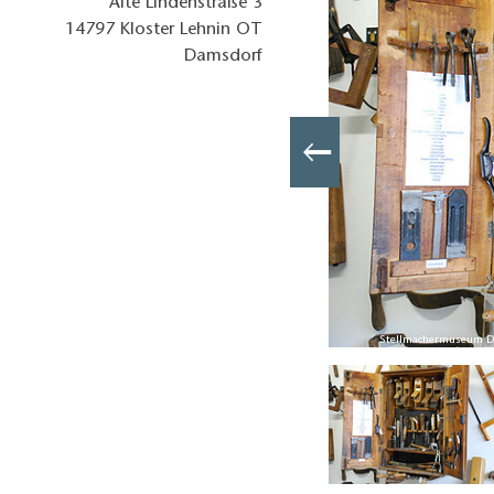
Alte Lindenstraße 3
14797
Kloster Lehnin OT
Damsdorf
rband Havelland e.V., Lizenz: Tourismusverband Havelland e.V.
Stellmachermuseum Dam