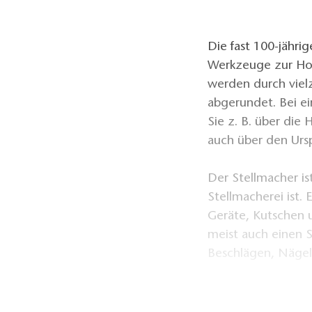
Die fast 100-jähri
Werkzeuge zur Hol
werden durch viel
abgerundet. Bei e
Sie z. B. über di
auch über den Urs
Der Stellmacher is
Stellmacherei ist. 
Geräte, Kutschen u
meist auch einen S
Beschlägen, Nägel
Die Berufsbezeich
Norden spricht ma