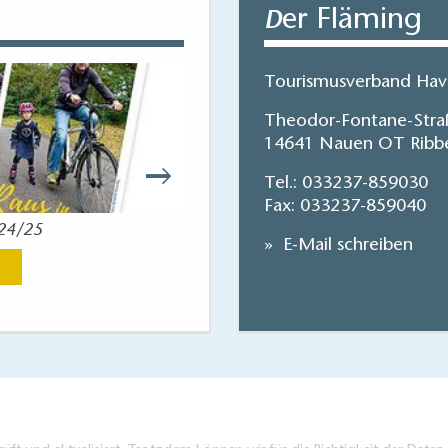
une, Holzaufbauten und Sonderfertigungen
er Fläming
D
Tourismusverband Have
 es heute und für die Zukunft, diesen und andere zu
e handwerkliche Fertigkeiten zu erhalten und mit
Theodor-Fontane-Stra
 Leben und Wirken unserer Väter zu bewahren.
14641 Nauen OT Ribb
Tel.:
033237-859030
Fax: 033237-859040
024/25
Reisekart
E-Mail schreiben
Jetzt anse