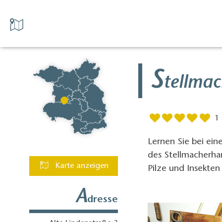
S
tellma
1
Lernen Sie bei ei
des Stellmacherha
Karte anzeigen
Pilze und Insekten
A
dresse