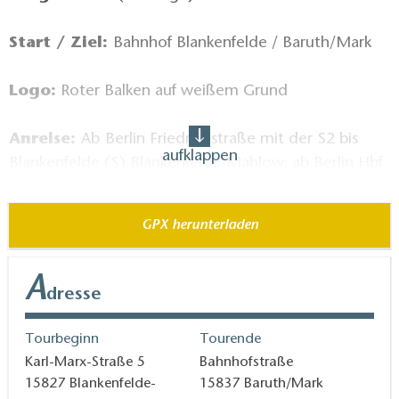
Start / Ziel:
Bahnhof Blankenfelde / Baruth/Mark
Logo:
Roter Balken auf weißem Grund
Anreise:
Ab
Berlin Friedrichstraße mit der S2 bis
aufklappen
Blankenfelde (S) Blankenfelde-Mahlow; ab Berlin Hbf
mit der U22 zum Brandenburger Tor und von hier
aus mit der S2 nach Blankenfelde (S) Blankenfelde-
GPX herunterladen
Mahlow; mit dem RE 5 ab Berlin Hbf nach
Blankenfelde (TF) oder mit dem RE 7 von der
A
Berliner City nach Blankenfelde (TF)
dresse
Abreise:
Ab Baruth/Mark mit dem RE5 bis Berlin Hbf
Tourbeginn
Tourende
(Tief)
Karl-Marx-Straße 5
Bahnhofstraße
15827
Blankenfelde-
15837
Baruth/Mark