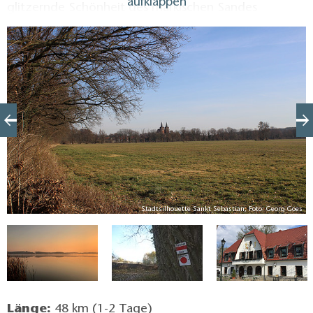
aufklappen
glitzernde Schönheit des märkischen Sandes
erstreckt sich nördlich in ehemals windgepeitschten
Dünengebieten, auf mit duftenden Kiefern
bestockten Sandern und Endmoränen. Die Pflanzen-
und Tierwelt entwickelte sich in der aktuellen
Warmzeit. Bekassine, Kranich oder gar der Seeadler
kreisen in der Luft. Auch Fischotter und Eisvogel
fühlen sich im Wandergebiet, wo Gräben, Seen und
Fließe mit Erlen- und Eschenwäldern gute Standorte
bieten, wohl. Zu den geschützten Tierarten gehören
die Fledermaus, die Glattnatter und der Heldbock.
es
Stadtsilhouette Sankt Sebastian, Foto: Georg Goes
Länge:
48 km (1-2 Tage)