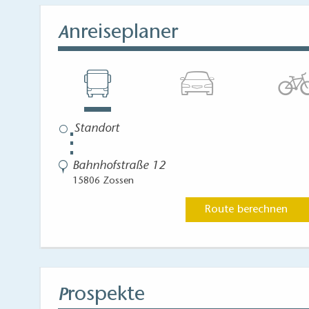
nreiseplaner
A
⋮
Bahnhofstraße 12
15806 Zossen
Route berechnen
rospekte
P