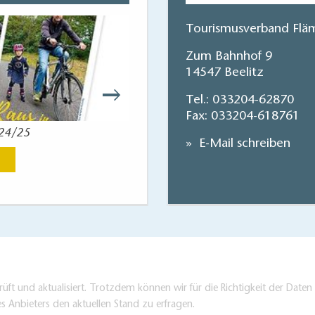
Tourismusverband Fläm
Zum Bahnhof 9
14547 Beelitz
Tel.:
033204-62870
Fax: 033204-618761
024/25
Reisekart
E-Mail schreiben
Jetzt anse
üft und aktualisiert. Trotzdem können wir für die Richtigkeit der Dat
es Anbieters den aktuellen Stand zu erfragen.