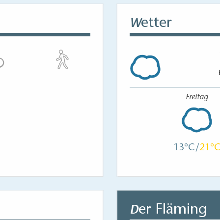
etter
W
Freitag
13
21
er Fläming
D