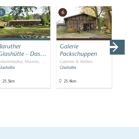
5
6
7
Baruther
Galerie
Tourist
Glashütte - Das…
Packschuppen
Inform
Stadt
ndustriekultur, Museen, …
Galerien & Ateliers
lashütte
Glashütte
Geprüfte 
Teltow
25.3km
25.4km
28.4km