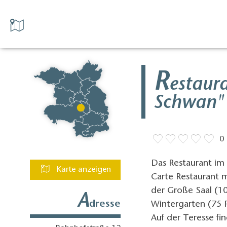
R
estaur
Schwan"
0
Das Restaurant im 
Karte anzeigen
Carte Restaurant m
der Große Saal (1
A
dresse
Wintergarten (75 
Auf der Teresse fi