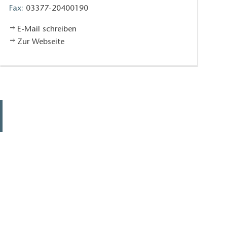
Fax:
03377-20400190
E-Mail schreiben
Zur Webseite
Weisser Schwan Terasse und Garten, Foto: SADE – Zossener 