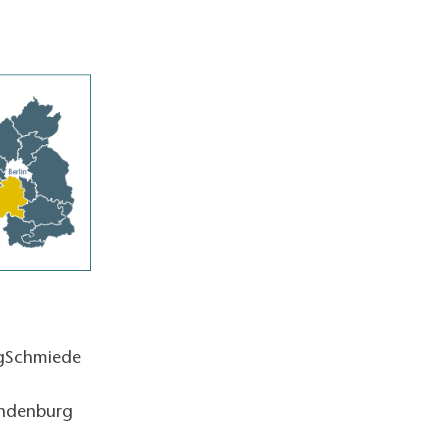
ngSchmiede
andenburg