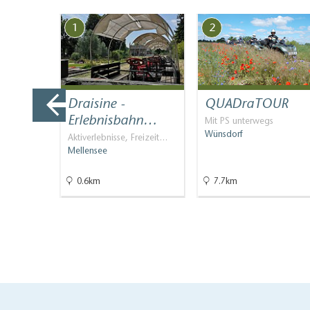
1
2
Draisine -
QUADraTOUR
 der
Erlebnisbahn…
Mit PS unterwegs
Wünsdorf
Aktiverlebnisse, Freizeit…
Mellensee
informati…
0.6km
7.7km