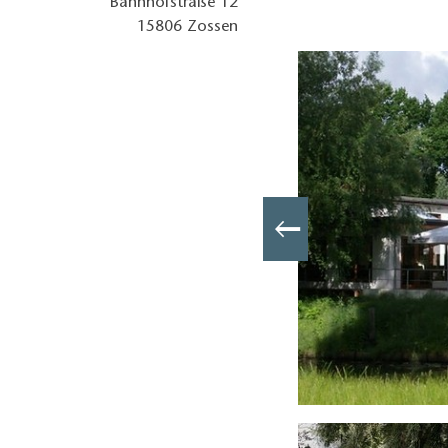
Bahnhofstraße 12
15806
Zossen
wan Straßenansicht, Foto: SADE – Zossener Hotelbetriebs GmbH