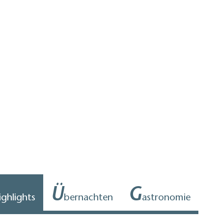
Ü
G
ighlights
bernachten
astronomie