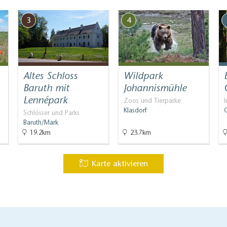
3
4
Altes Schloss
Wildpark
Baruth mit
Johannismühle
Lennépark
Zoos und Tierparke
I
Klasdorf
G
Schlösser und Parks
Baruth/Mark
19.2km
23.7km
Karte aktivieren