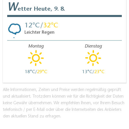
W
etter
Heute, 9. 8.
12
32
Leichter Regen
Montag
Dienstag
18
29
13
23
Alle Informationen, Zeiten und Preise werden regelmäßig geprüft
und aktualisiert. Trotzdem können wir für die Richtigkeit der Daten
keine Gewähr übernehmen. Wir empfehlen Ihnen, vor Ihrem Besuch
telefonisch / per E-Mail oder über die Internetseiten des Anbieters
den aktuellen Stand zu erfragen.