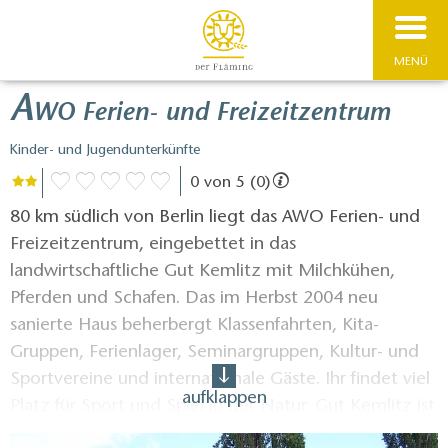
MENÜ
A
WO Ferien- und Freizeitzentrum
Kinder- und Jugendunterkünfte
0 von 5 (0)
80 km südlich von Berlin liegt das AWO Ferien- und
Freizeitzentrum, eingebettet in das
landwirtschaftliche Gut Kemlitz mit Milchkühen,
Pferden und Schafen. Das im Herbst 2004 neu
sanierte Haus beherbergt Klassenfahrten, Kita-
Gruppen, Ferienlager, Seminargruppen, Kultur- und
Sportvereine und internationale Gäste. Ihr findet viel
aufklappen
Platz für Sport und Spiel in der Natur. Gut Kemlitz ist
Partner der BzgA im Projekt "GUT DRAUF