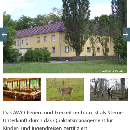
Klassenfahrten - Bewegung, essen, entspannen, aber
wie!".
z
AWO Gut Kemlitz
Das AWO Ferien- und Freizeitzentrum ist als Sterne-
Unterkunft durch das Qualitätsmanagement für
Kinder- und Jugendreisen zertifiziert.