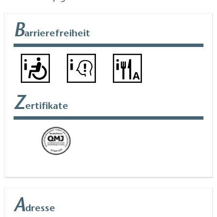
B
arrierefreiheit
Z
ertifikate
A
dresse