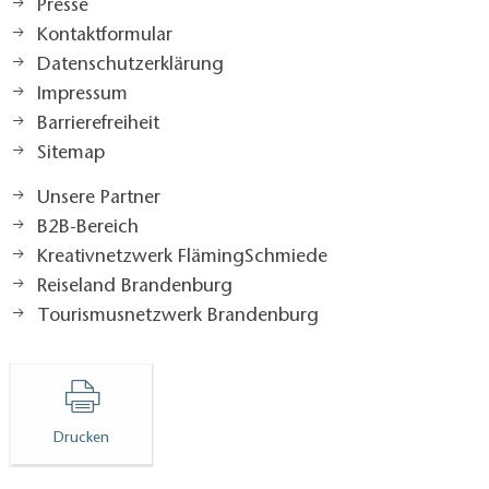
Josefine Voss, Annette Frier, Inka Friedrich
Presse
Kontaktformular
Datenschutzerklärung
Impressum
Barrierefreiheit
Sitemap
Unsere Partner
B2B-Bereich
Kreativnetzwerk FlämingSchmiede
Reiseland Brandenburg
Tourismusnetzwerk Brandenburg
Drucken