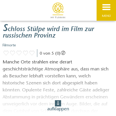
MENÜ
S
chloss Stülpe wird im Film zur
russischen Provinz
Filmorte
0 von 5 (0)
Manche Orte strahlen eine derart
geschichtsträchtige Atmosphäre aus, dass man sich
als Besucher lebhaft vorstellen kann, welch
historische Szenen sich dort abgespielt haben
könnten. Opulente Feste, zahlreiche Gäste adeliger
Abstammung in prächtigen Gewändern erscheinen
unweigerlich vor dem inneren Auge. Bilder, die auf
aufklappen
dem Gutshof von Schloss Stülpe durchaus der