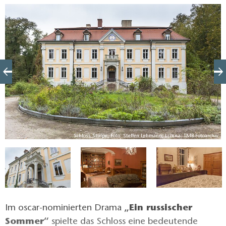
Wirklichkeit entsprechen könnten. Wurde das
imposante Herrenhaus doch bereits 1754 erbaut,
mitten in der Epoche des Spätbarocks. So
charakterisieren das gut erhaltene Bauwerk
insbesondere die geschwungenen Formen und die
ornamentalen Schmuckelemente, die dem
Betrachter noch heute ein authentisches Bild der
Vergangenheit vermitteln. Diese Stimmung nutzt
auch die Filmbranche für sich und inszeniert Schloss
Stülpe regelmäßig für Dreharbeiten heimischer und
MB
Schloss Stülpe, Foto: Steffen Lehmann, Lizenz: TMB-Fotoarchiv
internationaler Filmproduktionen.
Im oscar-nominierten Drama
„Ein russischer
Sommer“
spielte das Schloss eine bedeutende