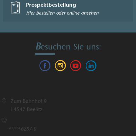
Prospektbestellung
Hier bestellen oder online ansehen
B
esuchen Sie uns:
Tourismusverband Fläming e.V.
Zum Bahnhof 9
14547 Beelitz
Rufen Sie uns an!
6287-0
033204