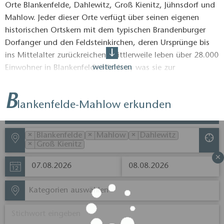
Orte Blankenfelde, Dahlewitz, Groß Kienitz, Jühnsdorf und
Mahlow. Jeder dieser Orte verfügt über seinen eigenen
historischen Ortskern mit dem typischen Brandenburger
Dorfanger und den Feldsteinkirchen, deren Ursprünge bis
ins Mittelalter zurückreichen. Mittlerweile leben über 28.000
weiterlesen
Einwohner in Blankenfelde-Mahlow, was sie zur
einwohnerstärksten Gemeinde im Landkreis Teltow-
Fläming macht. Von hier ist man man dank S-Bahn-
B
lankenfelde-Mahlow erkunden
Anschluss in nur 30 min mitten im Großstadtrubel oder
mal wählt die andere Richtung und lässt sich mit der
Regionalbahn hinausfahren in die Weite des niederen
×
×
×
Blankenfelde
Mahlow
Dahlewitz
Flämings.
×
Groß Kienitz
×
Kategorien auswählen