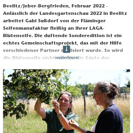
Beelitz/Jeber-Bergfrieden, Februar 2022 -
Anlässlich der Landesgartenschau 2022 in Beelitz
arbeitet Gabi Sußdorf von der Fläminger
Seifenmanufaktur fleißig an ihrer LAGA-
Blütenseife. Die duftende Sonderedition ist ein
echtes Gemeinschaftsprojekt, das mit der Hilfe
verschiedener Partner realisiert wurde. So wird
weiterlesen
die Blütenseife nicht nur für die Gäste der
Landesgartenschau ein nützliches „Mitbringsel“,
sondern auch ein Andenken an die gemeinsame
Arbeit aller Projektpartner.
Alles begann mit einem Aufruf im Spätsommer 2021.
Landwirte und (Hobby-)Gärtner:innen in Beelitz und
Umgebung konnten sich bei Gabi Sußdorf melden, um
Blüten zu spenden. So steuerte beispielsweise Barbara Rahl
vom Zebrahof Lindenblüten hinzu. Lutz und Kerstin Pahl
vom Beelitzer Blühstreifen e.V. spendeten Ringelblumen aus