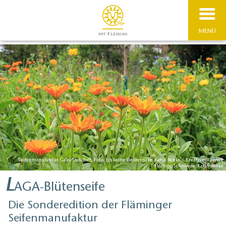
MENÜ
Seifenmanufaktur Gabi Sußdorf, Foto: (c) keine Weitergabe Katja Benke / Kreativnetzwerk
FlämingSchmiede/Katja Benke
L
AGA-Blütenseife
Die Sonderedition der Fläminger
Seifenmanufaktur