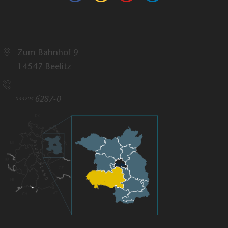
Tourismusverband Fläming e.V.
Zum Bahnhof 9
14547 Beelitz
Rufen Sie uns an!
6287-0
033204