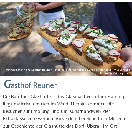
Brothäppchen vom Gasthof Reuner, Foto: (c) keine Weitergabe Greg Snell / Tourismusverband
Fläming e.V./Greg Snell
G
asthof Reuner
Die Baruther Glashütte – das Glasmacherdorf im Fläming
liegt malerisch mitten im Wald. Hierhin kommen die
Besucher zur Erholung und um Kunsthandwerk der
Extraklasse zu erwerben. Außerdem bereichert ein Museum
zur Geschichte der Glashütte das Dorf. Überall im Ort