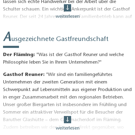
lassen sich echte Handwerker bei der Arbeit über die
Schulter schauen. Ein wichtiger Ankerpunkt ist der Gasthof
weiterlesen
Reuner. Der seit 24 Jahren geführte Familienbetrieb kann auf
zahlreiche Auszeichnungen zurückblicken: so ist der
Gasthof der
Gastgeber des Jahres 2023
der DEHOGA,
der
A
usgezeichnete Gastfreundschaft
beste Biergarten in Teltow-Fläming 2023
im Ranking der
MAZ sowie mit der
Brandenburger Gastlichkeit 2024/2025
ausgezeichnet.
Der Fläming: "
Was ist der Gasthof Reuner und welche
Philosophie leben Sie in Ihrem Unternehmen?"
Einen Gasthof mit Biergarten sowie den
gegenüberliegenden Alten Konsum auf einem solch hohen
Gasthof Reuner:
"Wir sind ein familiengeführtes
Niveau zu betreiben, gelingt nur mit einem
Unternehmen der zweiten Generation mit einem
ausgezeichneten Team. Derzeit sorgen 15 Mitarbeitende
Schwerpunkt auf Lebensmitteln aus eigener Produktion und
für den Betrieb von März bis Dezember. Zusätzlich wird auf
in enger Zusammenarbeit mit den regionalen Betrieben.
vielen Messen und Veranstaltungen regionale, authentische
Unser großer Biergarten ist insbesondere im Frühling und
und raffinierte Küche gezeigt. So ist das Team vom
Sommer ein attraktiver Verweilspot für die Besucher der
Gasthof Reuner regelmäßig auf der Grünen Woche zu Gast
Baruther Glashütte – dem Glasmacherdorf im Fläming.
und empfängt Gäste für Weihnachtsfeiern mit einem
Zudem betreiben wir den Konsum direkt gegenüber, wo
weiterlesen
Lagerfeuer. Dieses Team sorgt dafür, dass Besucher der