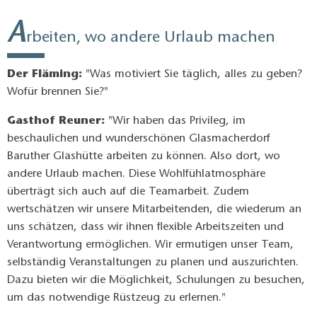
Schmalzstulen, Räucherwaren und regionale Produkte
Baruther Glashütte sich rundum entspannen können.
erworben werden können."
A
rbeiten, wo andere Urlaub machen
Der Fläming:
"Was motiviert Sie täglich, alles zu geben?
Wofür brennen Sie?"
Gasthof Reuner:
"Wir haben das Privileg, im
beschaulichen und wunderschönen Glasmacherdorf
Baruther Glashütte arbeiten zu können. Also dort, wo
andere Urlaub machen. Diese Wohlfühlatmosphäre
überträgt sich auch auf die Teamarbeit. Zudem
wertschätzen wir unsere Mitarbeitenden, die wiederum an
uns schätzen, dass wir ihnen flexible Arbeitszeiten und
Verantwortung ermöglichen. Wir ermutigen unser Team,
selbständig Veranstaltungen zu planen und auszurichten.
Dazu bieten wir die Möglichkeit, Schulungen zu besuchen,
um das notwendige Rüstzeug zu erlernen."