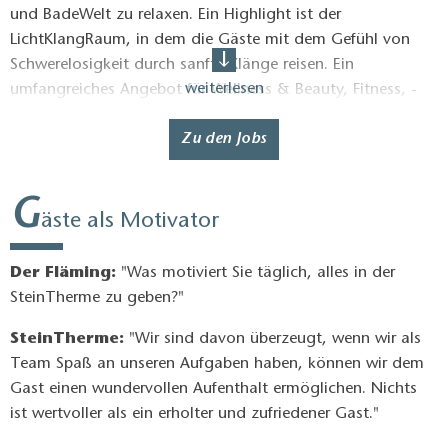
und BadeWelt zu relaxen. Ein Highlight ist der
LichtKlangRaum, in dem die Gäste mit dem Gefühl von
Schwerelosigkeit durch sanfte Klänge reisen. Ein
weiterlesen
umfangreiches Angebot für Wellness & Beauty, Fitness, ­
Therapie & Prävention macht die SteinTherme zu einem
Zu den Jobs
Innovator und Initiator für die Gesundheitsdestination Bad
Belzig.
G
So abwechslungsreich wie ein Besuch ist auch die Arbeit in
äste als Motivator
der SteinTherme. Hier ist nie Stillstand. Ob Gesundheit,
Wellness und Therapie, (Bad-)Technik, Service, Sicherheit,
Der Fläming:
"Was motiviert Sie täglich, alles in der
Gastronomie, Verwaltung oder Marketing – in der
SteinTherme zu geben?"
SteinTherme laufen die Fäden vieler verschiedener
Berufsfelder zusammen. Bei attraktiver Bezahlung
SteinTherme:
"Wir sind davon überzeugt, wenn wir als
profitieren die Mitarbeitenden von einem unbefristeten und
Team Spaß an unseren Aufgaben haben, können wir dem
sicheren Arbeitsplatz, umfangreichen
Gast einen wundervollen Aufenthalt ermöglichen. Nichts
Fortbildungsmöglichkeiten im Bereich Sauna und
ist wertvoller als ein erholter und zufriedener Gast."
Ausbildereignung sowie geregelten Erholungs- und