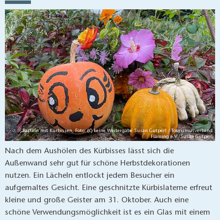
Basteln mit Kürbissen, Foto: (c) keine Weitergabe Susan Gutperl / Tourismusverband
Fläming e.V./Susan Gutperl
Nach dem Aushölen des Kürbisses lässt sich die
Außenwand sehr gut für schöne Herbstdekorationen
nutzen. Ein Lächeln entlockt jedem Besucher ein
aufgemaltes Gesicht. Eine geschnitzte Kürbislaterne erfreut
kleine und große Geister am 31. Oktober. Auch eine
schöne Verwendungsmöglichkeit ist es ein Glas mit einem