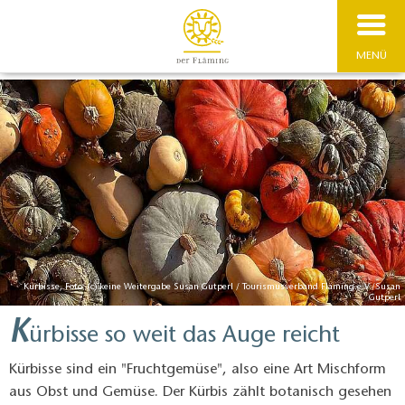
MENÜ
Kürbisse, Foto: (c) keine Weitergabe Susan Gutperl / Tourismusverband Fläming e.V./Susan
Gutperl
K
ürbisse so weit das Auge reicht
Kürbisse sind ein "Fruchtgemüse", also eine Art Mischform
aus Obst und Gemüse. Der Kürbis zählt botanisch gesehen