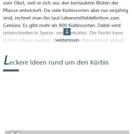
zum Obst, weil er sich aus den bestäubten Blüten der
Pflanze entwickelt. Da viele Kürbissorten aber nur einjährig
sind, rechnet man ihn laut Lebensmitteldefinition zum
Gemüse. Es gibt mehr als 800 Kürbissorten. Dabei wird
unterschieden in Speise- und Zierkürbis. Die Frucht kann
weiterlesen
richtig schwer werden. Der deutsche Rekord liegt aktuell
(25.9.2023) bei 1.052 kg. Auch in Berlin und Brandenburg
wachsen riesige Exemplare des typischen Herbstgemüses.
L
eckere Ideen rund um den Kürbis
Beim jährlichen Rekordwiegen auf dem
Spargel- und
Erlebnishof Klaistow
brachte es ein Exemplar der Sorte
"Atlantic Giant" im September 2023 auf ganze 989,50 kg.
Wir haben ein paar leckere Rezepte und Ideen
zusammengestellt, was man mit den großen und kleinen
Kürbissen schönes zubereiten kann.