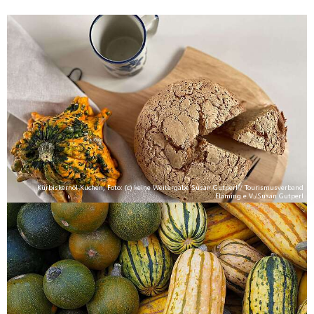
Kürbiskernöl-Kuchen, Foto: (c) keine Weitergabe Susan Gutperl / Tourismusverband
Fläming e.V./Susan Gutperl