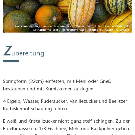
be
Kürbisausstellung Klaistow Buschmann und Winkelmann, Foto: (c) keine Weitergabe
er
Catharina Weisser / Tourismusverband Fläming e.V./Catharina Weisser
Z
ubereitung
Springform (22cm) einfetten, mit Mehl oder Grieß
bestäuben und mit Kürbiskernen auslegen.
4 Eigelb, Wasser, Puderzucker, Vanillezucker und Beelitzer
Kürbiskernöl schaumig rühren.
Eiweiß und Kristallzucker nicht ganz steif schlagen. Zu der
Eigelbmasse ca. 1/3 Eischnee, Mehl und Backpulver geben