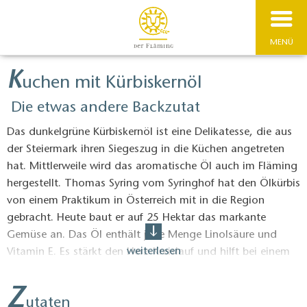
MENÜ
K
uchen mit Kürbiskernöl
Die etwas andere Backzutat
Das dunkelgrüne Kürbiskernöl ist eine Delikatesse, die aus
der Steiermark ihren Siegeszug in die Küchen angetreten
hat. Mittlerweile wird das aromatische Öl auch im Fläming
hergestellt. Thomas Syring vom Syringhof hat den Ölkürbis
von einem Praktikum in Österreich mit in die Region
gebracht. Heute baut er auf 25 Hektar das markante
Gemüse an. Das Öl enthält jede Menge Linolsäure und
weiterlesen
Vitamin E. Es stärkt den Herz-Kreislauf und hilft bei einem
zu hohen Cholesterinspiegel. In Küche ist es vielseitig
verwendbar. Probieren Sie es doch mal mit einem Kuchen,
Z
utaten
der das wertvolle Öl enthält.