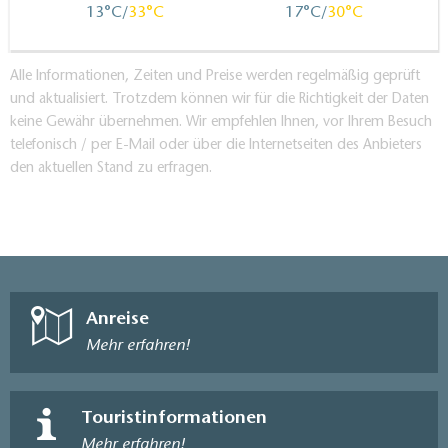
13
33
17
30
Alle Informationen, Zeiten und Preise werden regelmäßig geprüft
und aktualisiert. Trotzdem können wir für die Richtigkeit der Daten
keine Gewähr übernehmen. Wir empfehlen Ihnen, vor Ihrem Besuch
telefonisch / per E-Mail oder über die Internetseiten des Anbieters
den aktuellen Stand zu erfragen.
Anreise
Mehr erfahren!
Touristinformationen
Mehr erfahren!