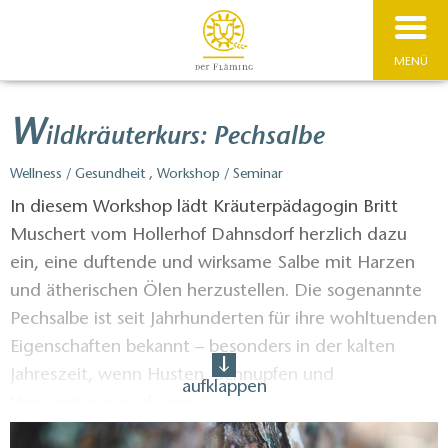
MENÜ
W
ildkräuterkurs: Pechsalbe
Wellness / Gesundheit , Workshop / Seminar
In diesem Workshop lädt Kräuterpädagogin Britt
Muschert vom Hollerhof Dahnsdorf herzlich dazu
ein, eine duftende und wirksame Salbe mit Harzen
und ätherischen Ölen herzustellen. Die sogenannte
Pechsalbe ist seit Jahrhunderten für ihre wohltuenden
Eigenschaften bekannt – besonders in der kalten
Jahreszeit, wenn Husten, Schnupfen und
aufklappen
Verspannungen plagen.