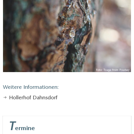
Gemeinsam lernen die Teilnehmenden, wie
natürliche Zutaten verarbeitet und kombiniert
werden, um eine heilkräftige Salbe selbst
herzustellen. Der Workshop bietet neben praktischen
Tipps rund um Harze, Öle und deren Wirkung auch
Raum zum Austausch und Ausprobieren.
Ein duftender, entspannter Nachmittag für alle, die
natürliche Hausmittel und Kräuterwissen schätzen.
Foto: Tsuga from Pixabay
Diese Führung ist ein Angebot der „Ranger- und
Erlebnistouren“.
Weitere Informationen:
Hollerhof Dahnsdorf
Eine Anmeldung bis zum 15. September ist
notwendig.
T
ermine