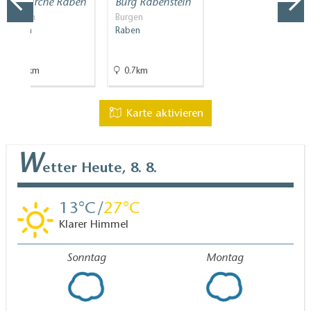
Dorfkirche Raben
Burg Rabenstein
Kirchen
Burgen
Raben
Raben
0.1km
0.7km
Karte aktivieren
W
etter
Heute, 8. 8.
13
27
Klarer Himmel
Sonntag
Montag