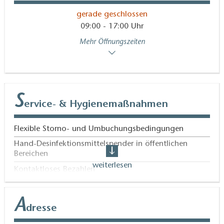
gerade geschlossen
09:00 - 17:00 Uhr
Mehr Öffnungszeiten
S
ervice- & Hygienemaßnahmen
Flexible Storno- und Umbuchungsbedingungen
Hand-Desinfektionsmittelspender in öffentlichen
Bereichen
weiterlesen
Kontaktloses Bezahlen
Lüftungskonzept und / oder Hochleistungsfiltergeräte
vorhanden
A
dresse
Onlinebuchung