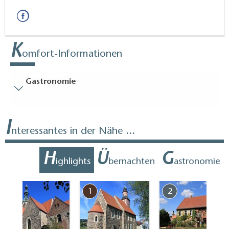
K
omfort-Informationen
Gastronomie
Besucherparkplätze
I
Entfernung der Besucherparkplätze zum Eingang (in
nteressantes in der Nähe ...
Meter, ca.): 10
Bodenbelag
H
Ü
G
ighlights
bernachten
astronomie
Zum Teil eingeschränkt begehbarer Bodenbelag
(innen und/oder außen)
7
1
2
Gäste-WC
Gäste-WC ist ohne Treppen erreichbar
Weitere Angaben