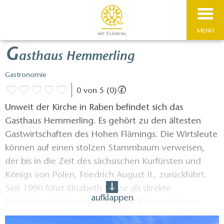
MENÜ
G
asthaus Hemmerling
Gastronomie
0 von 5 (0)
Unweit der Kirche in Raben befindet sich das
Gasthaus Hemmerling. Es gehört zu den ältesten
Gastwirtschaften des Hohen Flämings. Die Wirtsleute
können auf einen stolzen Stammbaum verweisen,
der bis in die Zeit des sächsischen Kurfürsten und
Königs von Polen, Friedrich August II., zurückführt.
Seit 1990 führt Elisabeth Hesse als direkte
aufklappen
Nachfolgerin des ersten Rabener Krügers Johann
Christian Hemmerling das nunmehr über 270 Jahre