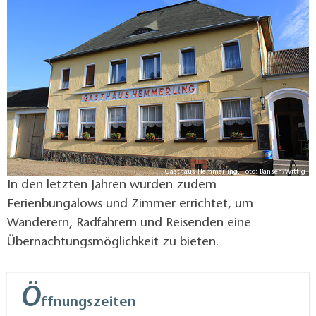
alte Gasthaus in ununterbrochener Generationsfolge.
Das Gasthaus ist für seine gutbürgerliche und
regionale Küche mit Wild, Forellen und Kartoffeln aus
der Region bekannt.
Gasthaus Hemmerling, Foto: Bansen/Wittig
In den letzten Jahren wurden zudem
Ferienbungalows und Zimmer errichtet, um
Wanderern, Radfahrern und Reisenden eine
Übernachtungsmöglichkeit zu bieten.
Ö
ffnungszeiten