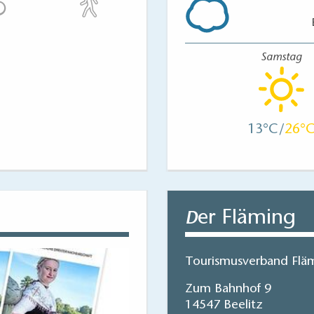
Samstag
13
26
er Fläming
D
Tourismusverband Fläm
Zum Bahnhof 9
14547 Beelitz