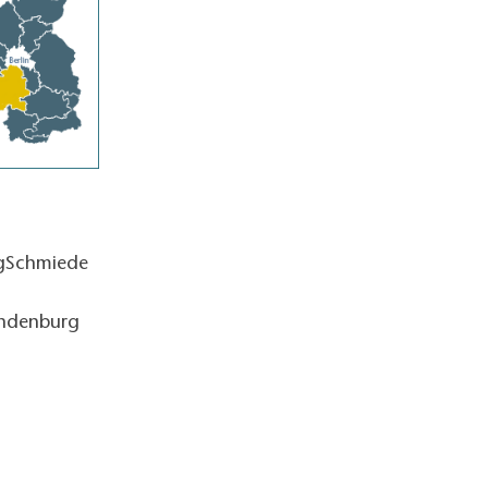
ngSchmiede
andenburg