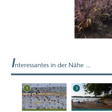
I
nteressantes in der Nähe ...
1
3