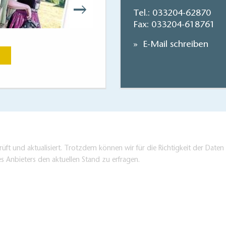
Tel.:
033204-62870
Fax: 033204-618761
Flaeming-Skate
E-Mail schreiben
Jetzt anse
üft und aktualisiert. Trotzdem können wir für die Richtigkeit der Dat
es Anbieters den aktuellen Stand zu erfragen.