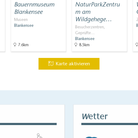
Bauernmuseum
NaturParkZentru
Blankensee
m am
Wildgehege…
Museen
Blankensee
Besucherzentren,
Geprüfte…
Blankensee
7.6km
8.5km
Karte aktivieren
etter
W