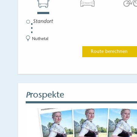
⋮
Nuthetal
Route berechnen
rospekte
P