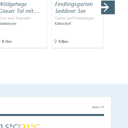
Wildgehege
Findlingsgarten
Vogel
Glauer Tal mit…
Seddiner See
sturm
Zoos und Tierparke
Gärten und Parkanlagen
Vogelbeo
Blankensee
Kähnsdorf
Stangenh
8.7km
8.8km
11.4km
Heute, 7. 8.