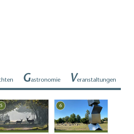
G
V
chten
astronomie
eranstaltungen
5
6
8