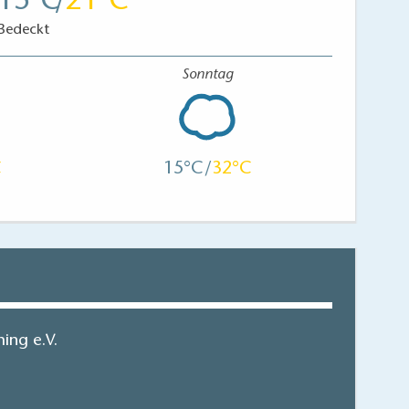
15
21
Bedeckt
Sonntag
15
32
ing e.V.