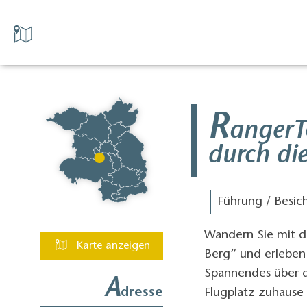
R
angerT
durch di
Führung / Besic
Wandern Sie mit 
Karte anzeigen
Berg“ und erleben 
Spannendes über di
A
dresse
Flugplatz zuhause 