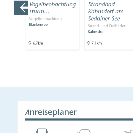
chtung
Vogelbeobachtung
Strandbad
…
sturm…
Kähnsdorf am
Seddiner See
ng
Vogelbeobachtung
Blankensee
Strand- und Freibäder
Kähnsdorf
6.7km
7.1km
nreiseplaner
A