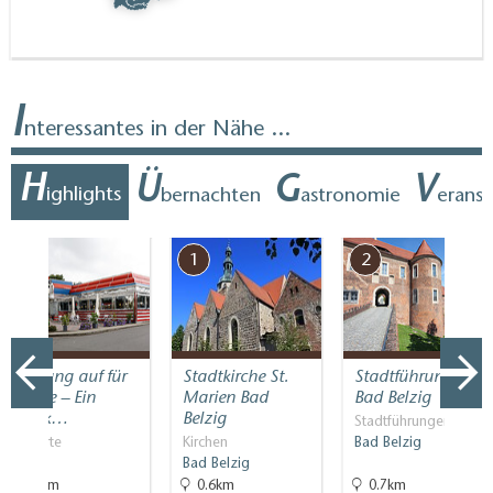
I
nteressantes in der Nähe ...
H
Ü
G
V
ighlights
bernachten
astronomie
erans
7
1
2
Vorhang auf für
Stadtkirche St.
Stadtführungen
Linthe – Ein
Marien Bad
Bad Belzig
Stück…
Belzig
Stadtführungen
Filmorte
Kirchen
Bad Belzig
Linthe
Bad Belzig
21km
0.6km
0.7km