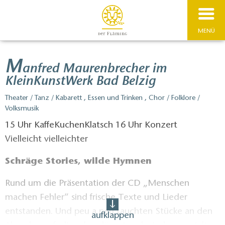
MENÜ
M
anfred Maurenbrecher im
KleinKunstWerk Bad Belzig
Theater / Tanz / Kabarett , Essen und Trinken , Chor / Folklore /
Volksmusik
15 Uhr KaffeKuchenKlatsch 16 Uhr Konzert
Vielleicht vielleichter
Schräge Stories, wilde Hymnen
Rund um die Präsentation der CD „Menschen
machen Fehler” sind frische Texte und Lieder
entstanden. Und peu a peu tauchten Stücke an den
aufklappen