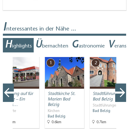
I
nteressantes in der Nähe ...
H
Ü
G
V
ighlights
bernachten
astronomie
erans
7
1
2
Vorhang auf für
Stadtkirche St.
Stadtführungen
Linthe – Ein
Marien Bad
Bad Belzig
Stück…
Belzig
Stadtführungen
Filmorte
Kirchen
Bad Belzig
Linthe
Bad Belzig
21km
0.6km
0.7km