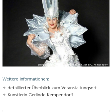
Weihnachtslieder singen.
Für den kleinen Appetit bieten wir Kaffee & Kuchen,
Glühwein, Kinderpunsch & Stolle an. Wir freuen uns
auf einen wundervollen Nachmittag voller
vorweihnachtlicher Freude.
Schneekönigin, Foto: G. Kempendorff, Lizenz: G. Kempendorff
Weitere Informationen:
detaillierter Überblick zum Veranstaltungsort
Künstlerin Gerlinde Kempendorff