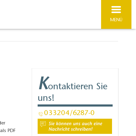
MENÜ
K
ontaktieren Sie
uns!
033204
6287-0
der
 als PDF