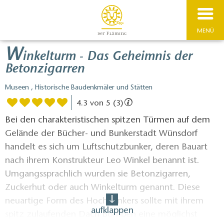
MENÜ
W
inkelturm - Das Geheimnis der
Betonzigarren
Museen , Historische Baudenkmäler und Stätten
4.3 von 5 (3)
Bei den charakteristischen spitzen Türmen auf dem
Gelände der Bücher- und Bunkerstadt Wünsdorf
handelt es sich um Luftschutzbunker, deren Bauart
nach ihrem Konstrukteur Leo Winkel benannt ist.
Umgangssprachlich wurden sie Betonzigarren,
Zuckerhut oder auch Winkelturm genannt. Diese
neuartige Form des Hochbunkers sollte mit ihrem
aufklappen
spitz zulaufenden Dach Bomben eine möglichst