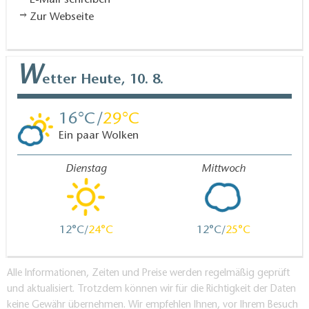
Zur Webseite
W
etter
Heute, 10. 8.
16
29
Ein paar Wolken
Dienstag
Mittwoch
12
24
12
25
Alle Informationen, Zeiten und Preise werden regelmäßig geprüft
und aktualisiert. Trotzdem können wir für die Richtigkeit der Daten
keine Gewähr übernehmen. Wir empfehlen Ihnen, vor Ihrem Besuch