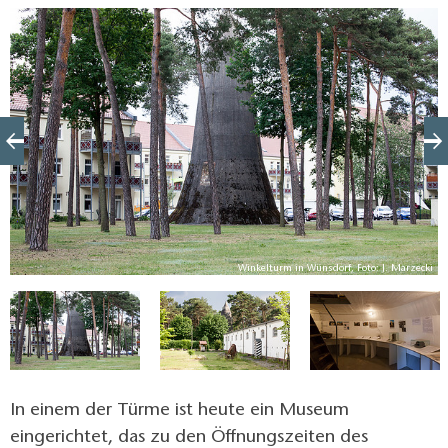
geringe Angriffsfläche bieten und diese ohne
Explosion abgleiten lassen. Auf bis zu 9 Etagen
fanden je nach Ausführung bis zu 600 Menschen in
einem der Bunker Platz. In Zossen standen 19 dieser
markanten Hochbunkeranlagen. Im Rahmen der
Abrüstungsabkommen nach 1945 wurden 12 der
Türme gesprengt. Die verbleibenden 7 Winkeltürme
sowie die noch verbliebenen Reste der gesprengten
Bunker stehen heute unter Denkmalschutz.
ki
Winkelturm in Wünsdorf, Foto: J. Marzecki
In einem der Türme ist heute ein Museum
eingerichtet, das zu den Öffnungszeiten des