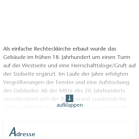
Als einfache Rechteckkirche erbaut wurde das
Gebäude im frühen 18. Jahrhundert um einen Turm
auf der Westseite und eine Herrschafttsloge/Gruft auf
der Südseite ergänzt. Im Laufe der Jahre erfolgten
Vergrößerungen der Fenster und eine Aufstockung
des Gebäudes. Ab der Mitte des 20. Jahrhunderts
verschlechtert sich der Bauzustand zusehends bis
aufklappen
1975 schließlich das Läuten der Glocke eingestellt
werden muss. 1976 wird die Kirche baupolizeilich
vollständig gesperrt und jegliche Nutzung untersagt.
A
Der Gemeindekirchenrat wird bedrängt, die Kirche
dresse