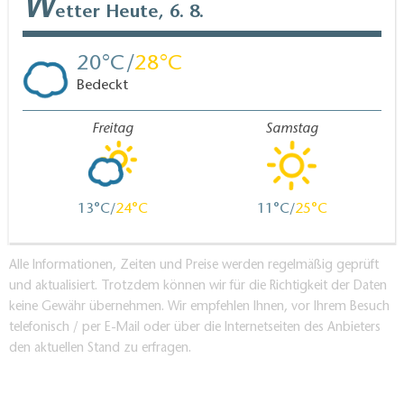
W
etter
Heute, 6. 8.
geöffnet.
20
28
Bedeckt
Freitag
Samstag
13
24
11
25
Alle Informationen, Zeiten und Preise werden regelmäßig geprüft
und aktualisiert. Trotzdem können wir für die Richtigkeit der Daten
keine Gewähr übernehmen. Wir empfehlen Ihnen, vor Ihrem Besuch
telefonisch / per E-Mail oder über die Internetseiten des Anbieters
den aktuellen Stand zu erfragen.