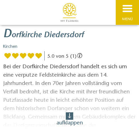
MENÜ
D
orfkirche Diedersdorf
Kirchen
5.0 von 5 (1)
Bei der Dorfkirche Diedersdorf handelt es sich um
eine verputze Feldsteinkirche aus dem 14.
Jahrhundert. In den 70er Jahren vollständig vom
Verfall bedroht, ist die Kirche mit ihrer freundlichen
Putzfassade heute in leicht erhöhter Position auf
dem historischen Dorfanger schon von weitem ein
Blickfang. Gemeinsam mit dem Gebäudekomplex der
aufklappen
das Dorfgemeinschaftshaus sowie die
Museumsscheune und die Museumsstube