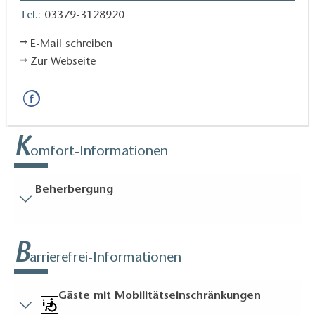
Tel.:
03379-3128920
E-Mail schreiben
Zur Webseite
K
omfort-Informationen
Beherbergung
Besucherparkplätze
B
Entfernung der Besucherparkplätze zum Eingang (in
arrierefrei-Informationen
Meter, ca.): 5
Bodenbelag
Gäste mit Mobilitätseinschränkungen
Überall ebener, stolperfreier Bodenbelag (innen und