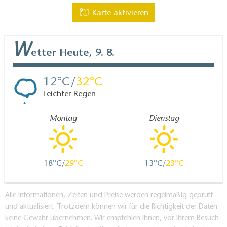
Zugang stufenlos
Karte aktivieren
Durchgangsbreite der Eingangstür: 80 cm
Rezeption
W
etter
Heute, 9. 8.
Rezeptionscounter oder -tisch teilweise auf eine Höhe
von 85 cm abgesenkt
Kommentar:
12
32
Rezeption stufenlos erreichbar
Leichter Regen
Zimmer
Montag
Dienstag
Zugang stufenlos
Durchgangsbreite der Zimmertür: 94 cm
Durchgangsbreite der schmalsten aller zu
benutzenden Türen, Flure und Durchgänge: 94 cm
18
29
13
23
Länge der Bewegungsfläche vor dem Sanitärraum im
Zimmer: > 150 cm
Breite der Bewegungsfläche vor dem Sanitärraum im
Alle Informationen, Zeiten und Preise werden regelmäßig geprüft
Zimmer: > 150 cm
und aktualisiert. Trotzdem können wir für die Richtigkeit der Daten
keine Gewähr übernehmen. Wir empfehlen Ihnen, vor Ihrem Besuch
Länge der Bewegungsfläche vor dem Durchgang zu