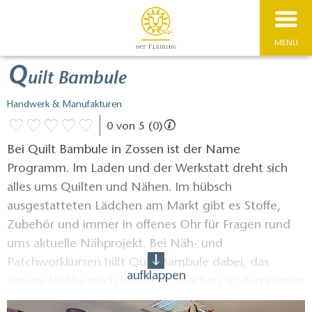
MENÜ
Q
uilt Bambule
Handwerk & Manufakturen
0 von 5 (0)
Bei Quilt Bambule in Zossen ist der Name
Programm. Im Laden und der Werkstatt dreht sich
alles ums Quilten und Nähen. Im hübsch
ausgestatteten Lädchen am Markt gibt es Stoffe,
Zubehör und immer in offenes Ohr für Fragen rund
ums aktuelle Nähprojekt. Bei Näh- und
Patchworkkursen hilft Quilt Bambule dabei, das
aufklappen
eigene Hobby noch besser zu machen. In den Kursen
kann man Patchwork-Basics lernen, kniffligere