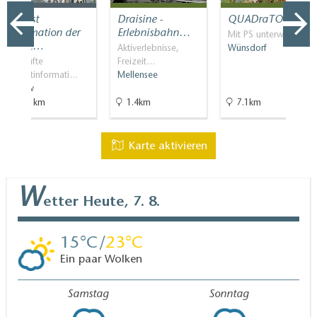
Tourist
Draisine -
QUADraTOUR
Information der
Erlebnisbahn…
Mit PS unterwegs
Stadt…
Aktiverlebnisse,
Wünsdorf
Geprüfte
Freizeit…
Touristinformati…
Mellensee
Teltow
29.1km
1.4km
7.1km
Karte aktivieren
W
etter
Heute, 7. 8.
15
23
Ein paar Wolken
Samstag
Sonntag