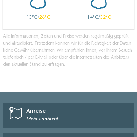
13
26
14
32
Alle Informationen, Zeiten und Preise werden regelmäßig geprüft
und aktualisiert. Trotzdem können wir für die Richtigkeit der Daten
keine Gewähr übernehmen. Wir empfehlen Ihnen, vor Ihrem Besuch
telefonisch / per E-Mail oder über die Internetseiten des Anbieters
den aktuellen Stand zu erfragen.
Anreise
Mehr erfahren!