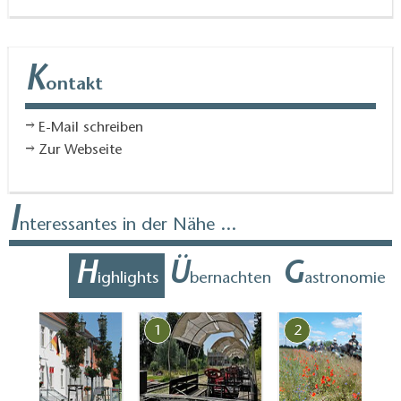
K
ontakt
E-Mail schreiben
Zur Webseite
I
nteressantes in der Nähe ...
H
Ü
G
ighlights
bernachten
astronomie
7
1
2