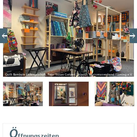
Techniken unter Anleitung ausprobieren oder das
aktuelles Nähprojekt mitbringen und mit den zwei
Nähprofis besprechen. Und wer schon immer mal mit
Freunden gemeinsam nähen wollte, der kann auch
ein individuelles Event buchen.
V.
Quilt Bambule Ladengeschäft, Foto: Susan Gutperl, Lizenz: Tourismusverband Fläming e.V.
Ö
ffnungszeiten