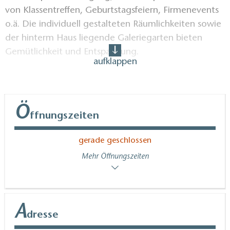
von Klassentreffen, Geburtstagsfeiern, Firmenevents
o.ä. Die individuell gestalteten Räumlichkeiten sowie
der hinterm Haus liegende Galeriegarten bieten
Gemütlichkeit und Entspannung.
aufklappen
Zu den regulären Öffnungszeiten kann man Kunst
sehen, den Kursteilnehmern über die Schultern
schauen und so Kunst hautnah erleben, kann ins
Ö
ffnungszeiten
Gespräch kommen, in Büchern stöbern und kann sich
eine Auszeit nehmen. Zum längeren Verweilen oder
gerade geschlossen
bei weiter Anfahrt bietet die "Kunstpause" eine
Mehr Öffnungszeiten
spezielle Ferienwohnung im Vintage-Look, wo Altes,
Neues und Künstlerisches sich vereinen. Diese
verfügt über 65 m² mit Standardausstattung.
A
dresse