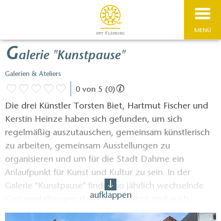
MENÜ
G
alerie "Kunstpause"
Galerien & Ateliers
0 von 5 (0)
Die drei Künstler Torsten Biet, Hartmut Fischer und
Kerstin Heinze haben sich gefunden, um sich
regelmäßig auszutauschen, gemeinsam künstlerisch
zu arbeiten, gemeinsam Ausstellungen zu
organisieren und um für die Stadt Dahme ein
Anlaufpunkt für Kunst und Kultur zu sein. In der
Galerie "Kunstpause" finden so jährlich wechselnde
aufklappen
Gastausstellungen statt. Im Angebot sind auch
verschiedene Workshops, um die eigene Kreativität