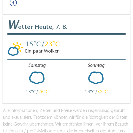
W
etter
Heute, 7. 8.
15
23
Ein paar Wolken
Samstag
Sonntag
13
26
14
32
Alle Informationen, Zeiten und Preise werden regelmäßig geprüft
und aktualisiert. Trotzdem können wir für die Richtigkeit der Daten
keine Gewähr übernehmen. Wir empfehlen Ihnen, vor Ihrem Besuch
telefonisch / per E-Mail oder über die Internetseiten des Anbieters