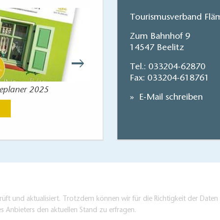
Tourismusverband Fläm
Zum Bahnhof 9
14547 Beelitz
Tel.:
033204-62870
Fax: 033204-618761
seplaner 2025
Reisekart
E-Mail schreiben
Jetzt anse
üft und aktualisiert. Trotzdem können wir für die Richtigkeit der Dat
es Anbieters den aktuellen Stand zu erfragen.