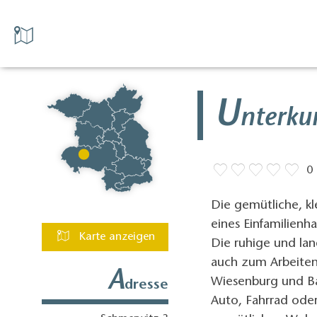
U
nterku
0
Die gemütliche, k
eines Einfamilienh
Karte anzeigen
Die ruhige und lan
auch zum Arbeiten
A
Wiesenburg und Bad
dresse
Auto, Fahrrad ode