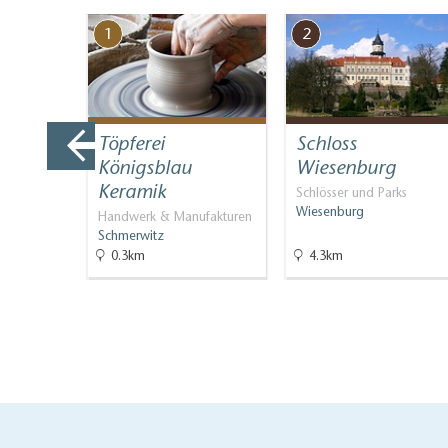
1
2
St.
Töpferei
Schloss
Belzig
Königsblau
Wiesenburg
Keramik
Schlösser und Parks
Wiesenburg
Handwerk & Manufakturen
Schmerwitz
0.3km
4.3km