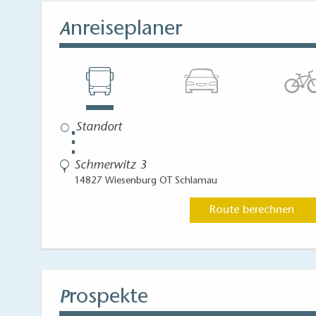
nreiseplaner
A
⋮
Schmerwitz 3
14827 Wiesenburg OT Schlamau
Route berechnen
rospekte
P