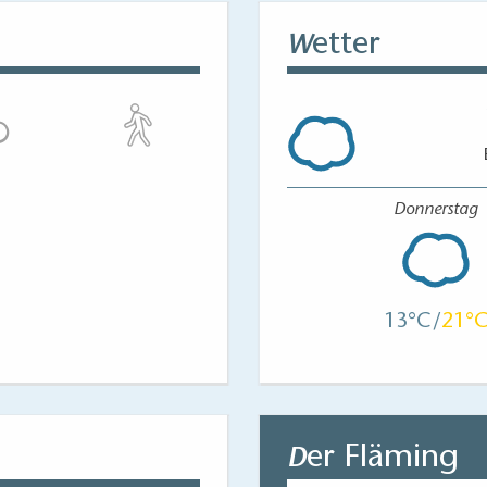
etter
W
Donnerstag
13
21
er Fläming
D