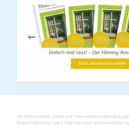
Einfach mal raus! – Der Fläming Rei
Jetzt ansehen/bestellen
Alle Informationen, Zeiten und Preise werden regelmäßig gepr
Besuch telefonisch / per E-Mail oder über die Internetseiten d