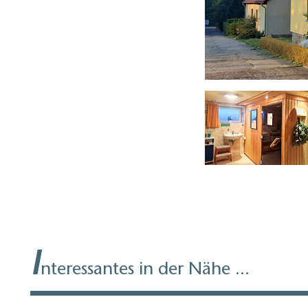
Ferienwohnung Mohr Innenansicht, Foto: Annett Mohr
I
nteressantes in der Nähe ...