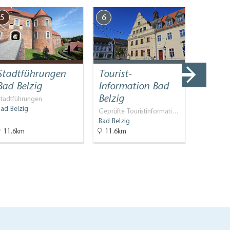
5
6
7
Stadtführungen
Tourist-
Stadtk
Bad Belzig
Information Bad
Marien
Belzig
Stadtführungen
Kirchen
Bad Belzig
Bad Belzi
Geprüfte Touristinformati…
Bad Belzig
11.6km
11.6km
11.7km