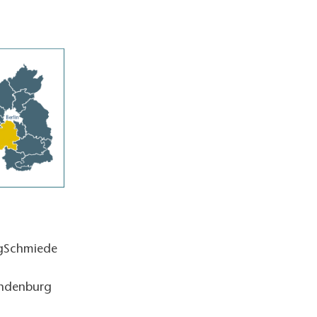
ngSchmiede
andenburg