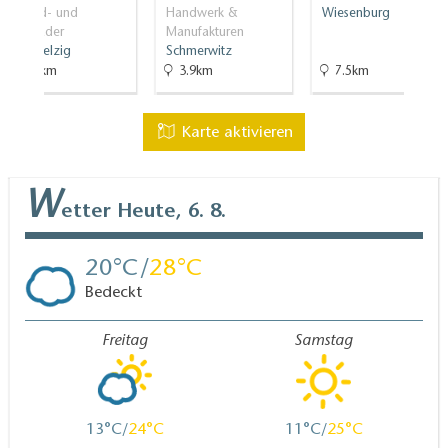
Strand- und
Handwerk &
Wiesenburg
Freibäder
Manufakturen
Bad Belzig
Schmerwitz
8.3km
3.9km
7.5km
Karte aktivieren
W
etter
Heute, 6. 8.
20
28
Bedeckt
Freitag
Samstag
13
24
11
25