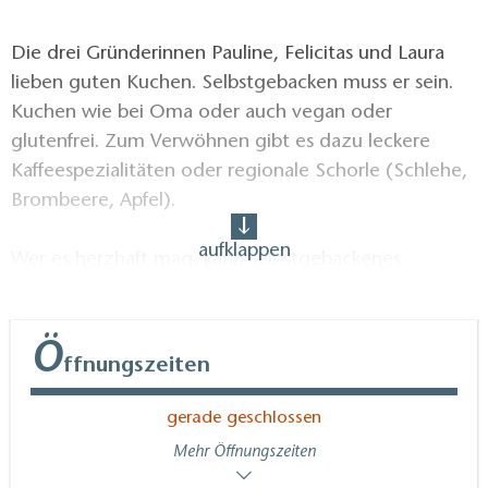
Die drei Gründerinnen Pauline, Felicitas und Laura
lieben guten Kuchen. Selbstgebacken muss er sein.
Kuchen wie bei Oma oder auch vegan oder
glutenfrei. Zum Verwöhnen gibt es dazu leckere
Kaffeespezialitäten oder regionale Schorle (Schlehe,
Brombeere, Apfel).
aufklappen
Wer es herzhaft mag, kann selbstgebackenes
Sauerteibrot mit verschiedenen Dips probieren, eine
Quiche oder was gerade im Angebot ist.
Ö
ffnungszeiten
Das Café Apfel ist aber nicht nur Café. Es werdenen
auch verschiedene Veranstaltungen und Workshops
gerade geschlossen
hier stattfinden. Denn die drei Frauen möchten ihr
Mehr Öffnungszeiten
Wissen mit ihren Gästen teilen: Sie bieten Workshops