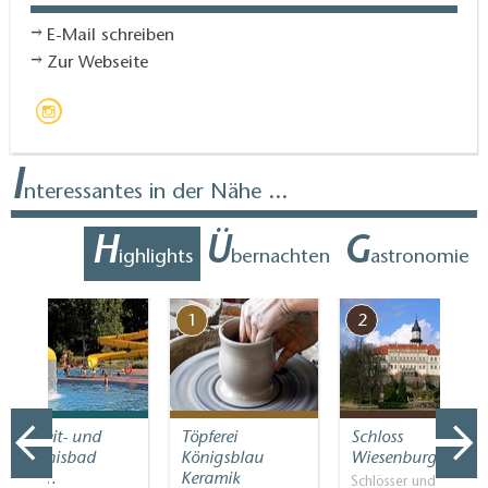
E-Mail schreiben
Zur Webseite
I
nteressantes in der Nähe ...
H
Ü
G
ighlights
bernachten
astronomie
7
1
2
Freizeit- und
Töpferei
Schloss
Erlebnisbad
Königsblau
Wiesenburg
Bad…
Keramik
Schlösser und Parks