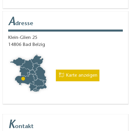
um Themen wie Fermentation, Sauerteig-
Brotbacken, Wildkräuter oder vegane Kochkurse an.
Regelmäßig gibt es außerdem Dinnerabende.
A
dresse
Klein-Glien 25
14806
Bad Belzig
Karte anzeigen
K
ontakt