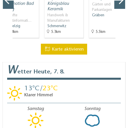
Information Bad
Königsblau
Gärten und
Belzig
Keramik
Parkanlagen
Geprüfte
Handwerk &
Gräben
Touristinformati…
Manufakturen
Bad Belzig
Schmerwitz
14.4km
5.3km
5.5km
Karte aktivieren
W
etter
Heute, 7. 8.
13
23
Klarer Himmel
Samstag
Sonntag