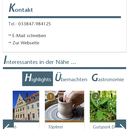
K
ontakt
Tel.:
033847-984125
E-Mail schreiben
Zur Webseite
I
nteressantes in der Nähe ...
H
Ü
G
ighlights
bernachten
astronomie
7
1
2
Tourist-
Töpferei
Gutspark Dahlen