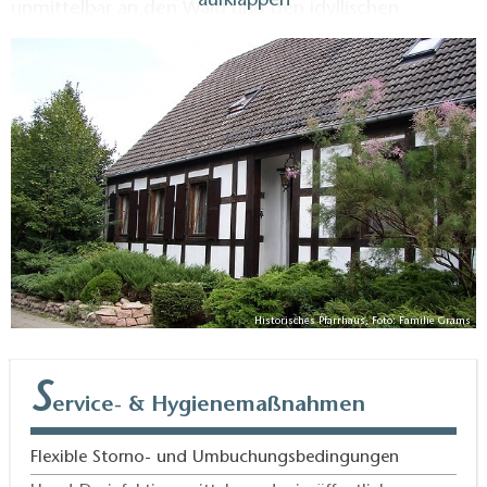
aufklappen
unmittelbar an den Wald und den idyllischen
Dorfteich. Die über 100 m² große Wohnung bietet 6
Personen Platz. Sie befindet sich im Obergeschoss
dees Hauses und verfügt über ein Wohnzimmer mit
Sitz- und Spielbereich, ein Dreibettzimmer und eine
Kammer mit einem Einzelbett. Liegen für zusätzliche
Aufbettungen sind ebenfalls vorhanden. Die helle
und geräumige Küche ist vollständig ausgestattet.
Das Wannenbad ist ebenfalls mit allem bestückt, was
man auf Reisen so braucht. Zur Erholung bieten über
3000 m² Garten mit Pavillon, Grill und Liegewiese. Im
Historisches Pfarrhaus, Foto: Familie Grams
Haus ist WLAN verfügbar, kann jedoch nicht an allen
Stellen der Wohnung gerantiert werden. Alle Betten
S
finden sie bezogen vor, Bettwäsche, Handtücher ,
ervice- & Hygienemaßnahmen
Endreinigung und Nebenkosten sind im Preis
enthalten.
Flexible Storno- und Umbuchungsbedingungen