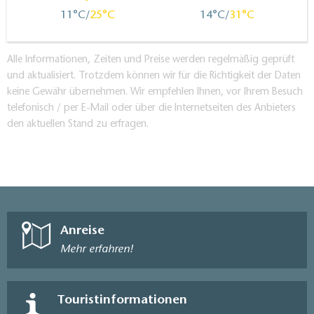
11
25
14
31
Alle Informationen, Zeiten und Preise werden regelmäßig geprüft
und aktualisiert. Trotzdem können wir für die Richtigkeit der Daten
keine Gewähr übernehmen. Wir empfehlen Ihnen, vor Ihrem Besuch
telefonisch / per E-Mail oder über die Internetseiten des Anbieters
den aktuellen Stand zu erfragen.
Anreise
Mehr erfahren!
Touristinformationen