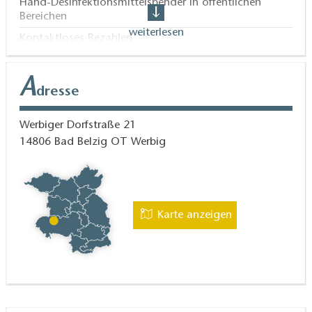
Hand-Desinfektionsmittelspender in öffentlichen
Bereichen
weiterlesen
Kontaktloses Bezahlen
Onlinebuchung
Kontaktloser Check-In / Check-Out
A
dresse
Werbiger Dorfstraße 21
14806
Bad Belzig OT Werbig
Karte anzeigen