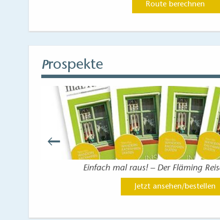
Route berechnen
rospekte
P
Einfach mal raus! – Der Fläming Rei
Jetzt ansehen/bestellen