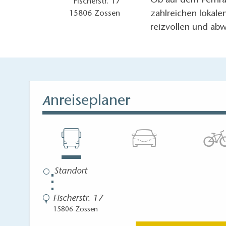
Ob auf dem Fernra
Fischerstr. 17
zahlreichen lokale
15806
Zossen
reizvollen und ab
nreiseplaner
A
⋮
Fischerstr. 17
15806 Zossen