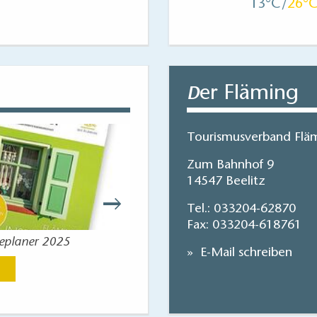
13
26
er Fläming
D
Tourismusverband Fläm
Zum Bahnhof 9
14547 Beelitz
Tel.:
033204-62870
Fax: 033204-618761
seplaner 2025
Flaeming-Skate
E-Mail schreiben
Jetzt anse