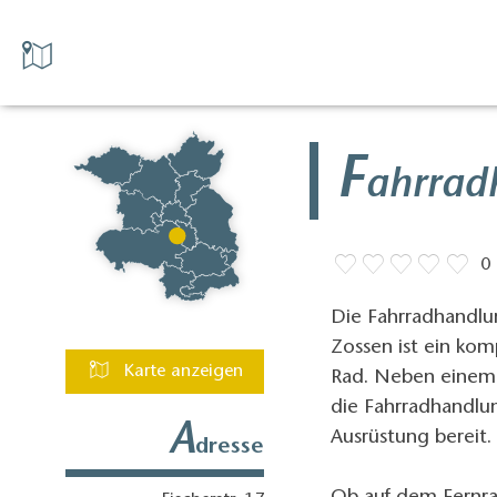
F
ahrrad
0
Die Fahrradhandlu
Zossen ist ein kom
Karte anzeigen
Rad. Neben einem z
die Fahrradhandlu
A
Ausrüstung bereit.
dresse