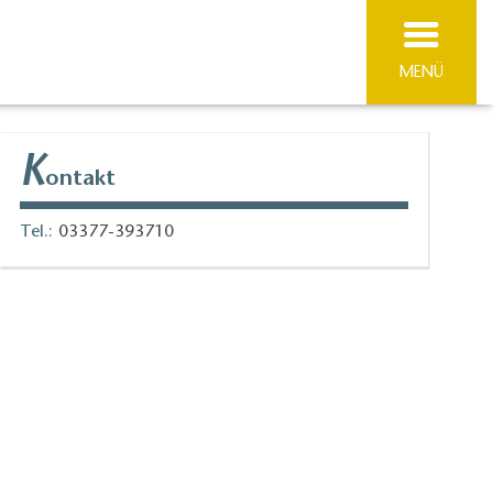
MENÜ
K
ontakt
Tel.:
03377-393710