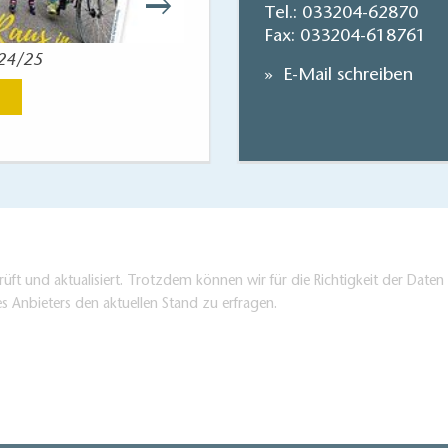
Tel.:
033204-62870
Fax: 033204-618761
024/25
Einfach mal raus! – De
E-Mail schreiben
Jetzt anse
üft und aktualisiert. Trotzdem können wir für die Richtigkeit der Dat
es Anbieters den aktuellen Stand zu erfragen.