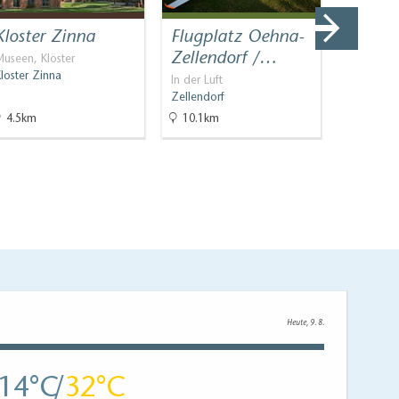
Kloster Zinna
Flugplatz Oehna-
Mendel
Zellendorf /…
Lucke
useen, Klöster
loster Zinna
In der Luft
Industrieku
Zellendorf
Luckenwa
4.5km
10.1km
12.7km
Heute, 9. 8.
14
32