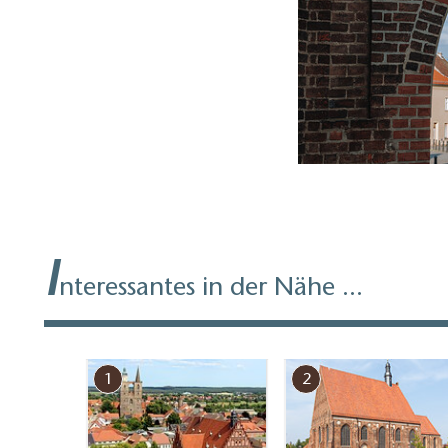
I
nteressantes in der Nähe ...
1
2