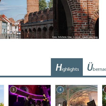
Foto: Michèle Eike, Lizenz: Stadt Jüterbog
H
Ü
ighlights
berna
3
4