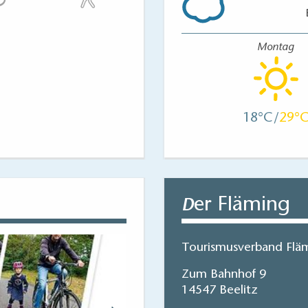
Montag
18
29
er Fläming
D
Tourismusverband Fläm
Zum Bahnhof 9
14547 Beelitz