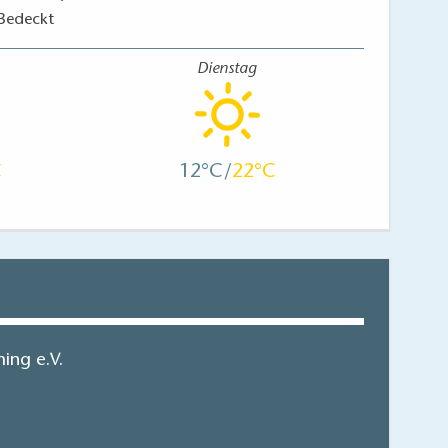
Bedeckt
Dienstag
12
22
ing e.V.