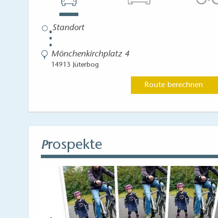
⋮
Mönchenkirchplatz 4
14913 Jüterbog
Route berechnen
rospekte
P