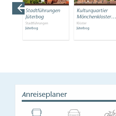
halle
Stadtführungen
Kulturquartier
e
Jüterbog
Mönchenkloster
Stadtführungen
Klöster
Jüterbog
Jüterbog
nreiseplaner
A