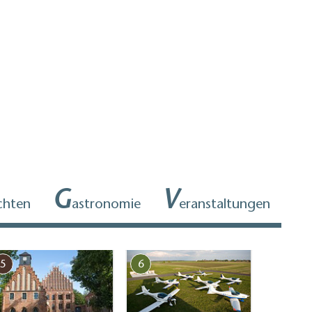
G
V
chten
astronomie
eranstaltungen
5
6
7