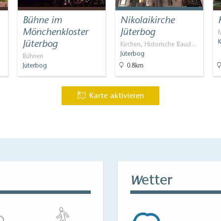
Bühne im
Nikolaikirche
…
Mönchenkloster
Jüterbog
M
Jüterbog
K
Kirchen, Historische Baud…
Jüterbog
Bühnen
Jüterbog
0.8km
Karte aktivieren
etter
W