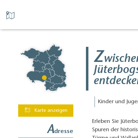
Z
wische
Jüterbog
entdecke
Kinder und Juge
Karte anzeigen
Erleben Sie Jüterb
A
Spuren der histori
dresse