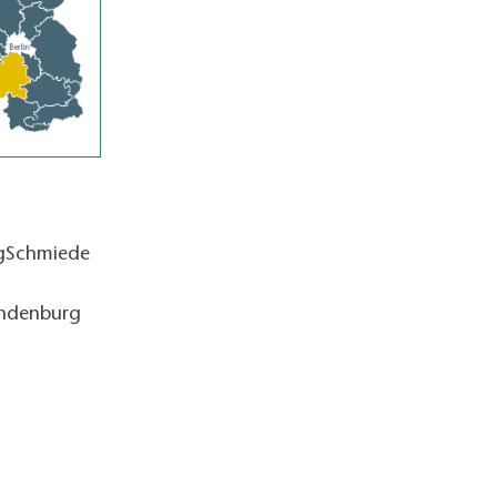
ngSchmiede
andenburg