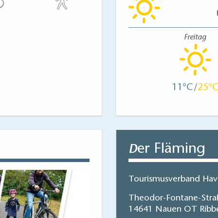
Freitag
11
25
er Fläming
D
Tourismusverband Have
Theodor-Fontane-Stra
14641 Nauen OT Ribb