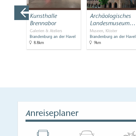
er
Kunsthalle
Archäologisches
Brennabor
Landesmuseum…
der Havel
Galerien & Ateliers
Museen, Klöster
Brandenburg an der Havel
Brandenburg an der Havel
8.8km
9km
nreiseplaner
A