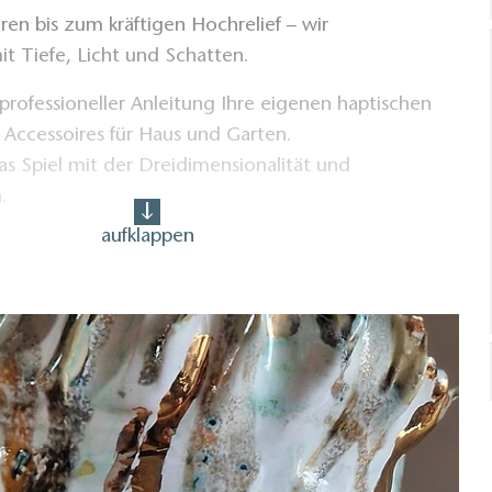
ren bis zum kräftigen Hochrelief – wir
t Tiefe, Licht und Schatten.
 professioneller Anleitung Ihre eigenen haptischen
Accessoires für Haus und Garten.
 das Spiel mit der Dreidimensionalität und
.
aufklappen
rkshop-Leiterin:
o TeilnehmerIn:
terialien der Workshop-TeilnehmerInnen: