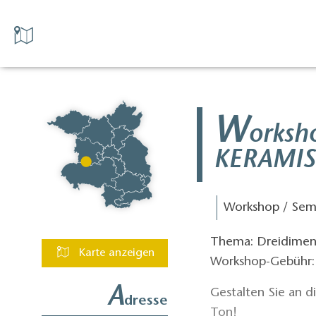
W
orksh
KERAMIS
Workshop / Sem
Thema: Dreidimens
Karte anzeigen
Workshop-Gebühr: 7
A
Gestalten Sie an 
dresse
Ton!