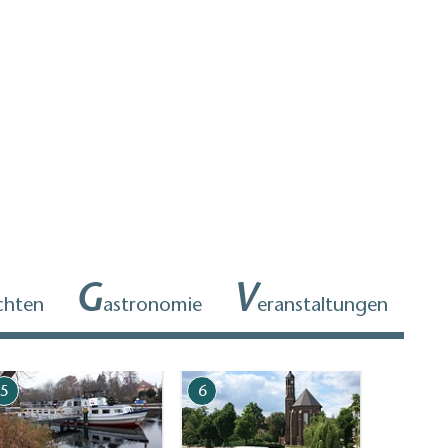
G
V
chten
astronomie
eranstaltungen
5
6
7