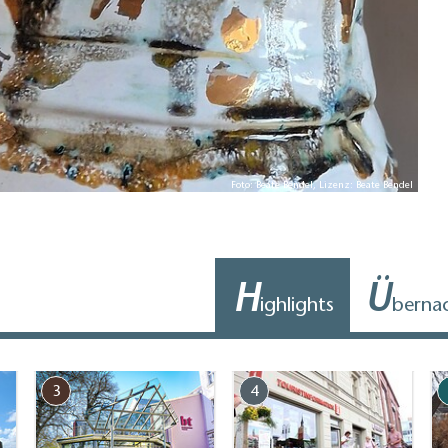
mbiss
Foto: Beate Bendel, Lizenz: Beate Bendel
H
Ü
ighlights
berna
3
4