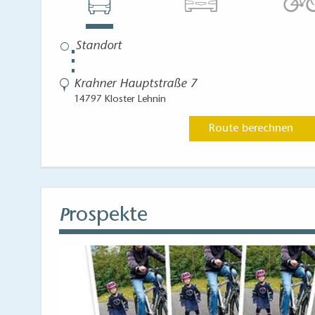
⋮
Krahner Hauptstraße 7
14797 Kloster Lehnin
Route berechnen
rospekte
P