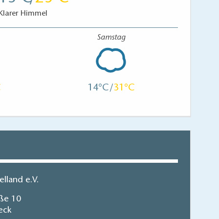
Klarer Himmel
Samstag
14
31
lland e.V.
ße 10
eck