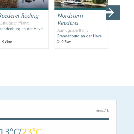
Reederei Röding
Nordstern
event-
Reederei
usflugsschifffahrt
Bühnen
Brandenburg an der Havel
Brandenbu
Ausflugsschifffahrt
Brandenburg an der Havel
9.6km
9.7km
9.7km
Heute, 7. 8.
13
23