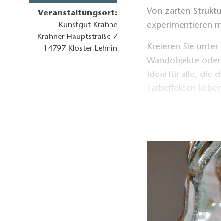
Von zarten Struktu
Veranstaltungsort:
experimentieren mi
Kunstgut Krahne
Krahner Hauptstraße 7
Kreieren Sie unter
14797
Kloster Lehnin
Wandobjekte oder 
Ideal für alle, die
Farbeffekten lieben
Materialien der Wo
wird ergänzt
Materialkosten pr
wird ergänzt
Mitzubringende Ma
wird ergänzt