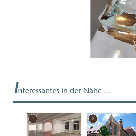
Inklusive Mittagsi
I
nteressantes in der Nähe ...
1
2