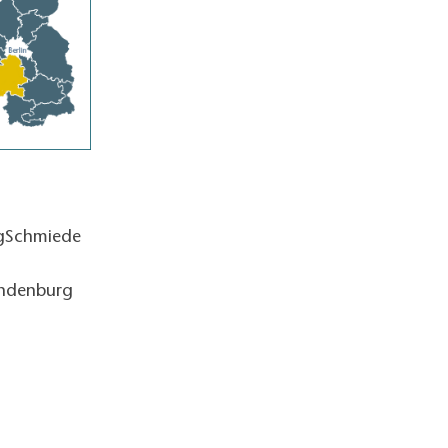
ngSchmiede
andenburg