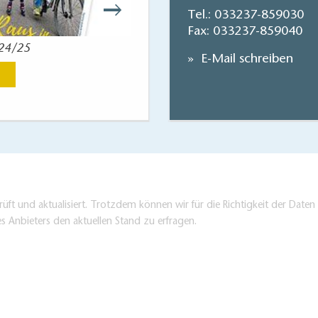
Tel.:
033237-859030
Fax: 033237-859040
024/25
Reisekart
E-Mail schreiben
Jetzt anse
üft und aktualisiert. Trotzdem können wir für die Richtigkeit der Dat
es Anbieters den aktuellen Stand zu erfragen.