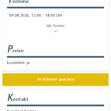
T
und der Gemeinde Kloster Lehnin.
ermine
09.08.2026, 12:00 - 18:00 Uhr
Alle Termine
P
reise
kostenfrei: ja
Im Kalender speichern
K
ontakt