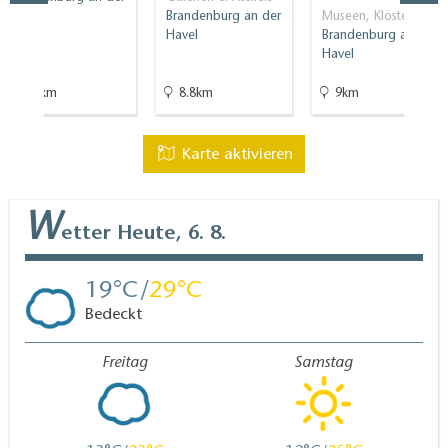
Havel
Brandenburg an der
Museen, Klöster
Havel
Brandenburg an der
Havel
9.7km
8.8km
9km
Karte aktivieren
W
etter
Heute, 6. 8.
19
29
Bedeckt
Freitag
Samstag