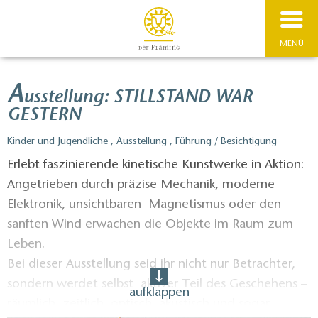
MENÜ
A
usstellung: STILLSTAND WAR
GESTERN
Kinder und Jugendliche , Ausstellung , Führung / Besichtigung
Erlebt faszinierende kinetische Kunstwerke in Aktion:
Angetrieben durch präzise Mechanik, moderne
Elektronik, unsichtbaren Magnetismus oder den
sanften Wind erwachen die Objekte im Raum zum
Leben.
Bei dieser Ausstellung seid ihr nicht nur Betrachter,
sondern werdet selbst aktiver Teil des Geschehens –
aufklappen
räumlich, zeitlich, optisch, akustisch und sogar