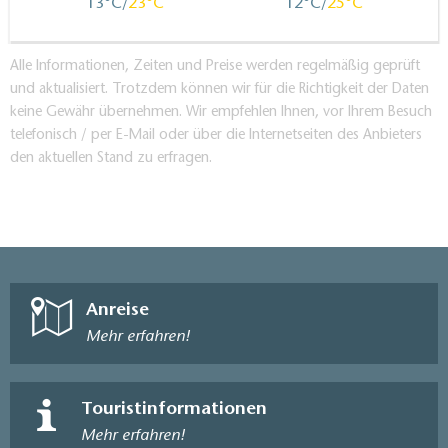
13
23
12
25
Alle Informationen, Zeiten und Preise werden regelmäßig geprüft
und aktualisiert. Trotzdem können wir für die Richtigkeit der Daten
keine Gewähr übernehmen. Wir empfehlen Ihnen, vor Ihrem Besuch
telefonisch / per E-Mail oder über die Internetseiten des Anbieters
den aktuellen Stand zu erfragen.
Anreise
Mehr erfahren!
Touristinformationen
Mehr erfahren!