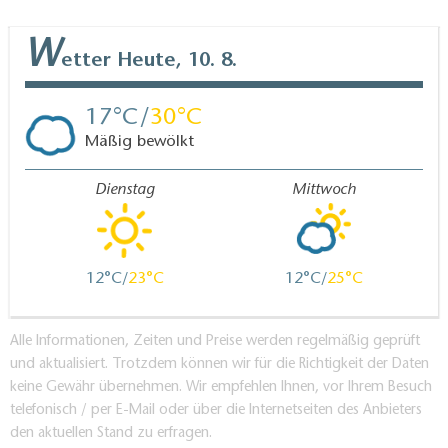
W
etter
Heute, 10. 8.
17
30
Mäßig bewölkt
Dienstag
Mittwoch
12
23
12
25
Alle Informationen, Zeiten und Preise werden regelmäßig geprüft
und aktualisiert. Trotzdem können wir für die Richtigkeit der Daten
keine Gewähr übernehmen. Wir empfehlen Ihnen, vor Ihrem Besuch
telefonisch / per E-Mail oder über die Internetseiten des Anbieters
den aktuellen Stand zu erfragen.