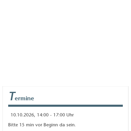
Findet es heraus und kommt mit uns auf
Endeckertour ins Wildgehege!
Die Veranstaltung ist konkret für Familien
ausgewiesen.
Das Angebot wird durch Mittel des Landes
Brandenburg und der EU (ELER) gefördert und ist
daher kostenfrei. Zusätzlich fällt jedoch der Eintritt
für das Wildgehege an, der nicht gefördert wird.
Dieser ist vor Ort in bar zu bezahlen.
T
ermine
10.10.2026, 14:00 - 17:00 Uhr
Bitte 15 min vor Beginn da sein.