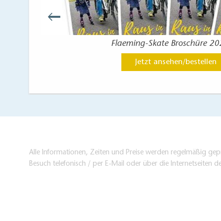
g
Flaeming-Skate Broschüre 2
Jetzt ansehen/bestellen
Alle Informationen, Zeiten und Preise werden regelmäßig gepr
Besuch telefonisch / per E-Mail oder über die Internetseiten d