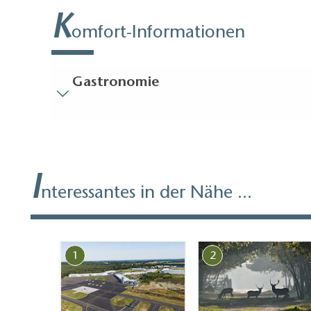
K
Auch für Veransta
omfort-Informationen
kann die Cockpit 
Gastronomie
Besucherparkplätze
Entfernung der Besucherparkplätze zum Eingan
Bodenbelag
I
Überall ebener, stolperfreier Bodenbelag (in
nteressantes in der Nähe ...
Treppen
Alles ist ebenerdig / ohne Treppen erreichbar.
Gäste-WC
1
2
Gäste-WC ist ohne Treppen erreichbar
Weitere Angaben
Handläufe an allen Treppen