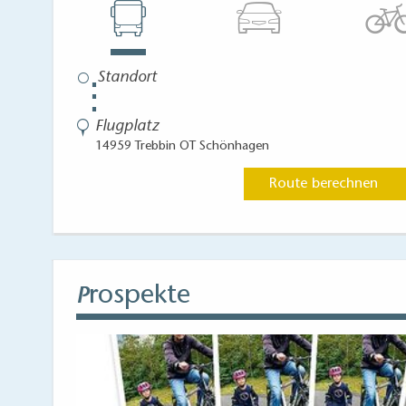
⋮
Flugplatz
14959 Trebbin OT Schönhagen
Route berechnen
rospekte
P