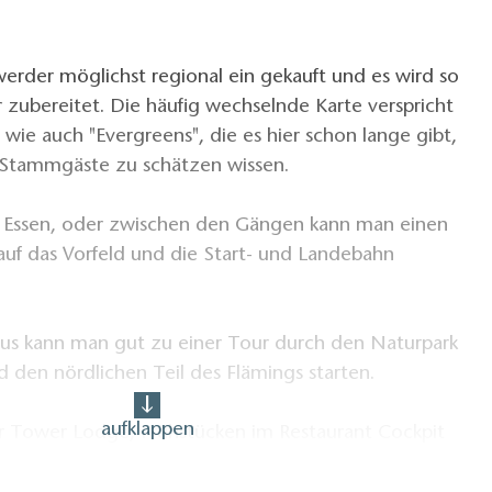
erder möglichst regional ein gekauft und es wird so
er zubereitet. Die häufig wechselnde Karte verspricht
 wie auch "Evergreens", die es hier schon lange gibt,
n Stammgäste zu schätzen wissen.
 Essen, oder zwischen den Gängen kann man einen
k auf das Vorfeld und die Start- und Landebahn
s kann man gut zu einer Tour durch den Naturpark
 den nördlichen Teil des Flämings starten.
aufklappen
r Tower Lodge, Frühstücken im Restaurant Cockpit
eservierung).