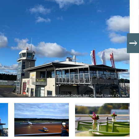
Tower Restaurant Cockpit, Foto: Ch. Wulf, Lizenz: Ch. Wulf