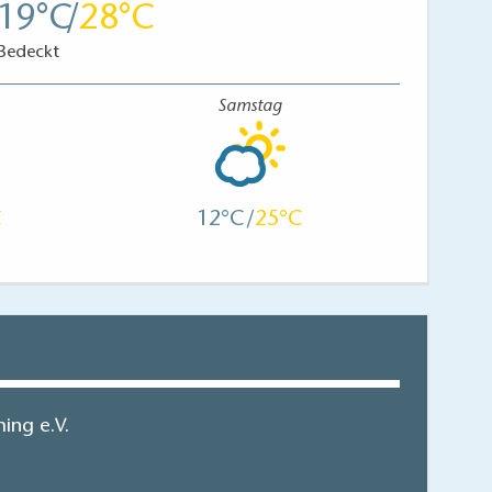
19
28
Bedeckt
Samstag
12
25
ing e.V.