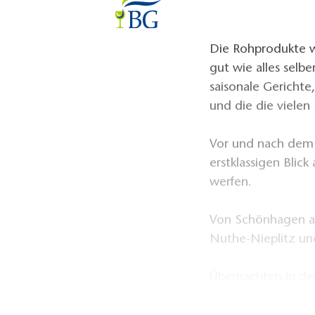
Die Rohprodukte w
gut wie alles selb
saisonale Gerichte,
und die die viele
Vor und nach dem
erstklassigen Blic
werfen.
Von Schönhagen au
Nuthe-Nieplitz und
Übernachten in de
(nach vorheriger R