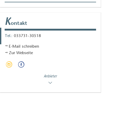
K
ontakt
Tel.:
033731-30518
E-Mail schreiben
Zur Webseite
Anbieter
EDAZ Tower-Gebäude mit Besucherterras