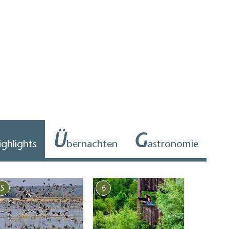
Ü
G
ighlights
bernachten
astronomie
5
6
7