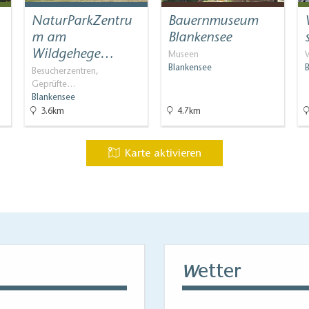
oren etc.
NaturParkZentru
Bauernmuseum
m am
Blankensee
Wildgehege…
Museen
Blankensee
Besucherzentren,
Geprüfte…
Blankensee
3.6km
4.7km
Karte aktivieren
etter
W