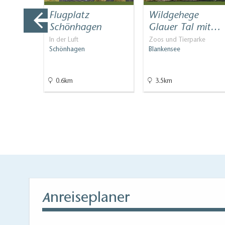
Abstellmöglichkeiten für Kinderwagen / Rollat
erme
Flugplatz
Wildgehege
Wickelmöglichkeit für Kleinkinder
e
Schönhagen
Glauer Tal mit…
aßbäder,
In der Luft
Zoos und Tierparke
Schönhagen
Blankensee
0.6km
3.5km
nreiseplaner
A