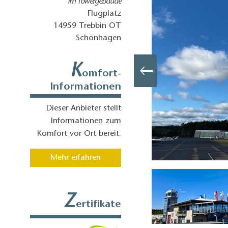
Im Towergebäude
Flugplatz
14959
Trebbin OT
Schönhagen
K
omfort-
Informationen
Dieser Anbieter stellt
Informationen zum
Komfort vor Ort bereit.
Mehr erfahren
Eingang zum Tower-Gebäude, Foto: TRC GmbH
Z
ertifikate