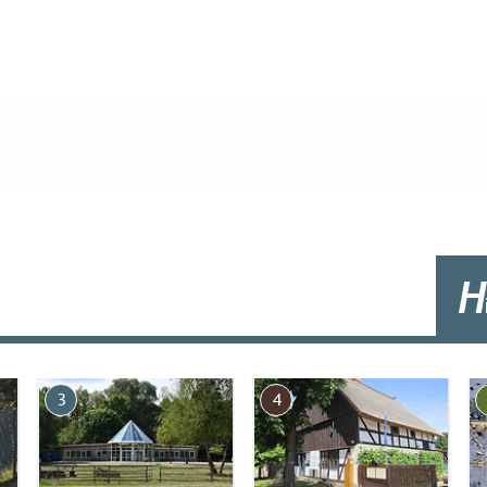
ltungen, Seminare, Hochzeiten oder Geburtstage
Crew passende Räumlichkeiten anbieten.
g (in Meter, ca.): 20
H
nen und außen)
3
4