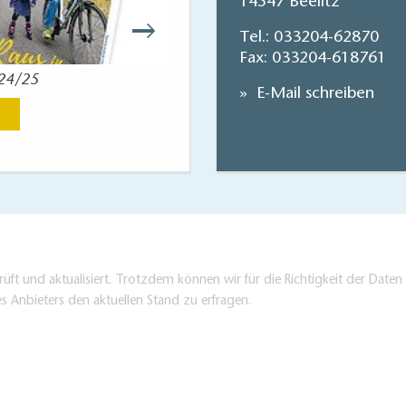
14547 Beelitz
Tel.:
033204-62870
Fax: 033204-618761
024/25
Reisekart
E-Mail schreiben
Jetzt anse
üft und aktualisiert. Trotzdem können wir für die Richtigkeit der Dat
es Anbieters den aktuellen Stand zu erfragen.