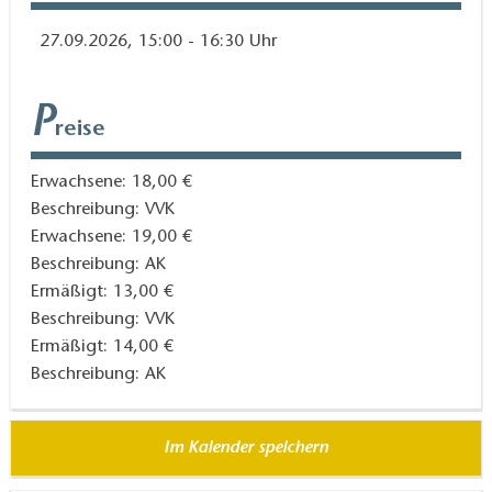
Abendkasse: 19 Euro / ermäßigt 14 Euro
27.09.2026, 15:00 - 16:30 Uhr
Online-Tickets gibt es
hier.
P
Ein Projekt im Rahmen von »Von hier aus Zukunft –
reise
Kulturland Brandenburg 2026/2027«.
Kulturland Brandenburg 2026/2027 wird gefördert
Erwachsene: 18,00 €
mit Mitteln des Landes Brandenburg.
Beschreibung: VVK
Erwachsene: 19,00 €
Mit freundlicher Unterstützung der
Beschreibung: AK
brandenburgischen Sparkassen.
Ermäßigt: 13,00 €
Beschreibung: VVK
Ermäßigt: 14,00 €
Beschreibung: AK
Im Kalender speichern