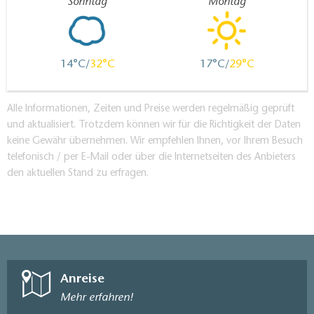
Sonntag
Montag
14
32
17
29
Alle Informationen, Zeiten und Preise werden regelmäßig geprüft
und aktualisiert. Trotzdem können wir für die Richtigkeit der Daten
keine Gewähr übernehmen. Wir empfehlen Ihnen, vor Ihrem Besuch
telefonisch / per E-Mail oder über die Internetseiten des Anbieters
den aktuellen Stand zu erfragen.
Anreise
Mehr erfahren!