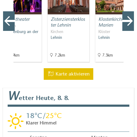
event-theater
Zisterziensterklos
Klosterkirche St.
ter Lehnin
Marien
Bühnen
Brandenburg an der
Kirchen
Klöster
Havel
Lehnin
Lehnin
15.9km
7.2km
7.3km
Karte aktivieren
W
etter
Heute, 8. 8.
18
25
Klarer Himmel