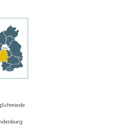
ngSchmiede
andenburg