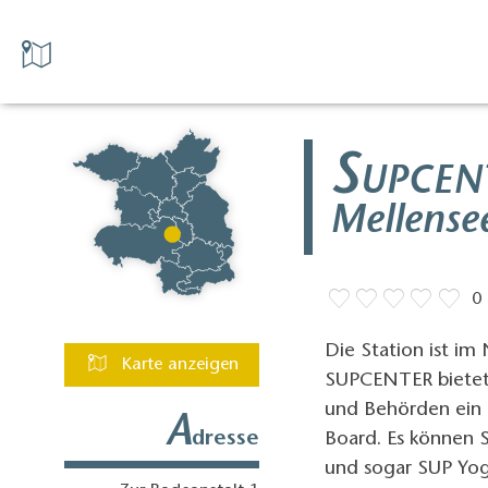
S
UPCEN
Mellense
0
Die Station ist im
Karte anzeigen
SUPCENTER bietet f
und Behörden ein 
A
dresse
Board. Es können 
und sogar SUP Yog