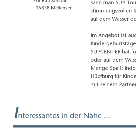
Zur Badeanstalt 1
kann man SUP Tour
15838
Mellensee
stimmungsvollen 
auf dem Wasser od
Im Angebot ist auc
Kindergeburtstage
SUPCENTER hat für
oder auf dem Wass
Menge Spaß: IndoBo
Hüpfburg für Kinde
mit seinem Partner
I
nteressantes in der Nähe ...