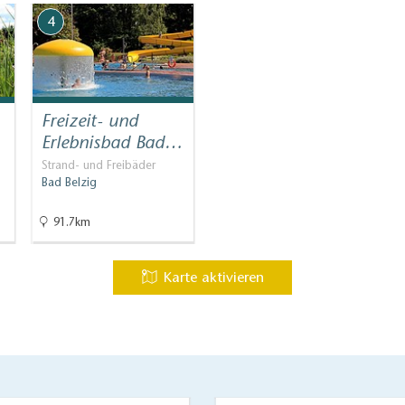
4
Freizeit- und
Erlebnisbad Bad…
Strand- und Freibäder
Bad Belzig
91.7km
Karte aktivieren