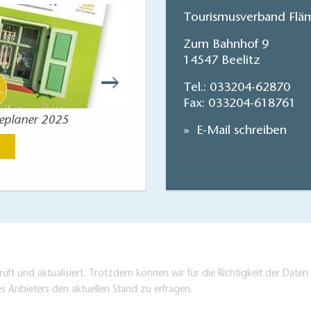
Tourismusverband Fläm
Zum Bahnhof 9
14547 Beelitz
Tel.:
033204-62870
Fax: 033204-618761
seplaner 2025
Reisekart
E-Mail schreiben
Jetzt anse
üft und aktualisiert. Trotzdem können wir für die Richtigkeit der Dat
es Anbieters den aktuellen Stand zu erfragen.