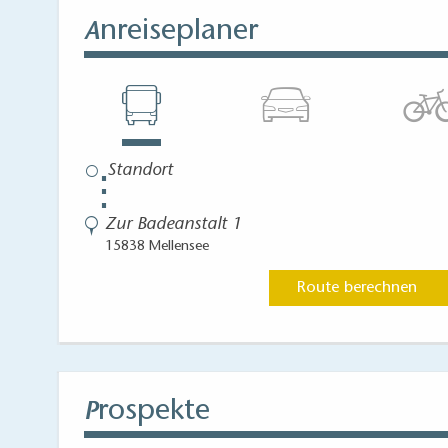
nreiseplaner
A
⋮
Zur Badeanstalt 1
15838 Mellensee
Route berechnen
rospekte
P