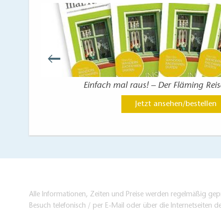
Einfach mal raus! – Der Fläming Rei
Jetzt ansehen/bestellen
Alle Informationen, Zeiten und Preise werden regelmäßig gepr
Besuch telefonisch / per E-Mail oder über die Internetseiten d