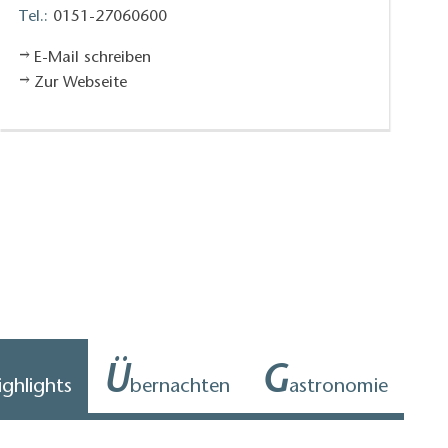
Tel.:
0151-27060600
E-Mail schreiben
Zur Webseite
Ü
G
ighlights
bernachten
astronomie