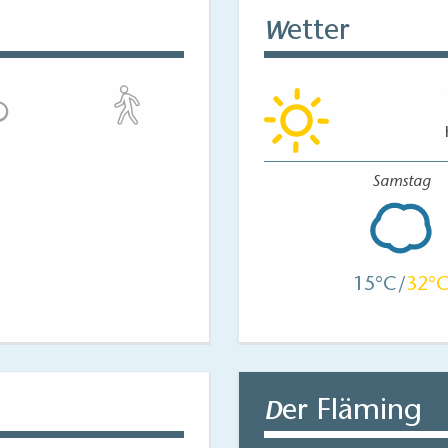
etter
W
Samstag
15
32
er Fläming
D