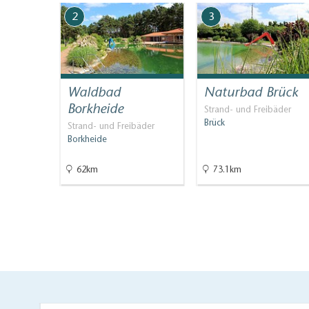
2
3
Waldbad
Naturbad Brück
am
Borkheide
Strand- und Freibäder
e
Brück
Strand- und Freibäder
Borkheide
bäder
62km
73.1km