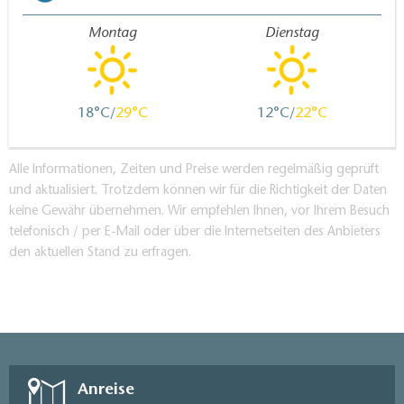
Montag
Dienstag
18
29
12
22
Alle Informationen, Zeiten und Preise werden regelmäßig geprüft
und aktualisiert. Trotzdem können wir für die Richtigkeit der Daten
keine Gewähr übernehmen. Wir empfehlen Ihnen, vor Ihrem Besuch
telefonisch / per E-Mail oder über die Internetseiten des Anbieters
den aktuellen Stand zu erfragen.
Anreise