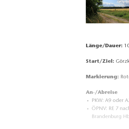
Länge/Dauer:
10
Start/Ziel:
Görzke
Markierung:
Rot
An-/Abreise
PKW: A9 oder A2
ÖPNV: RE 7 nac
Brandenburg Hb