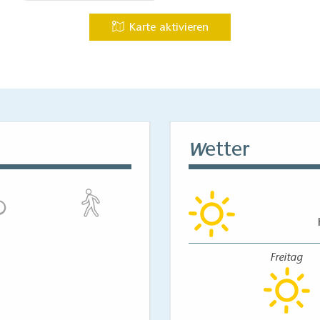
Karte aktivieren
etter
W
Freitag