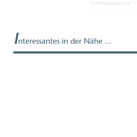
Sehenswertes:
T
Kirchenruine Dang
Karten / Literat
I
Fläming, 1:50.000
nteressantes in der Nähe ...