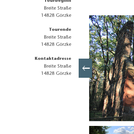
Tourbeginn
Breite Straße
14828
Görzke
Tourende
Breite Straße
14828
Görzke
Kontaktadresse
Breite Straße
14828
Görzke
Baummarkierung weist den Weg, Foto: Bansen-Wittig