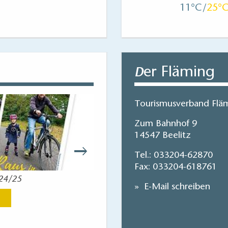
11
25
er Fläming
D
Tourismusverband Fläm
Zum Bahnhof 9
14547 Beelitz
Tel.:
033204-62870
Fax: 033204-618761
024/25
Reisekart
E-Mail schreiben
Jetzt anse