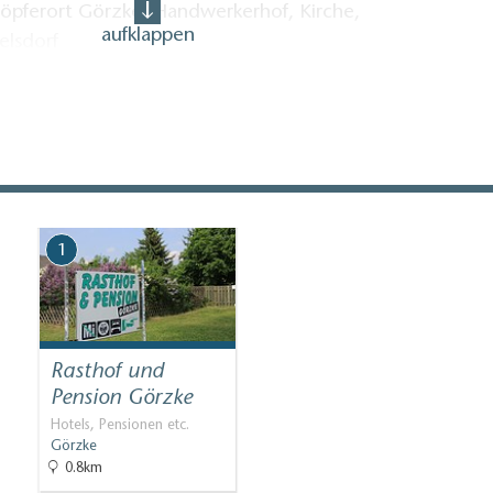
öpferort Görzke, Handwerkerhof, Kirche,
aufklappen
elsdorf
ur:
Topografische Freizeitkarte Naturpark Hoher
, ISBN 978-3-7490-4073-5 (Ausgabe 2017)
1
Rasthof und
Pension Görzke
Hotels, Pensionen etc.
Görzke
0.8km