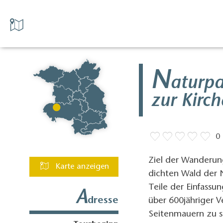
N
aturp
zur Kirc
0
Ziel der Wanderun
Karte anzeigen
dichten Wald der
Teile der Einfassu
A
dresse
über 600jähriger V
Seitenmauern zu s