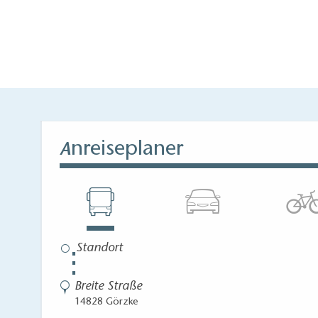
nreiseplaner
A
⋮
Breite Straße
14828 Görzke