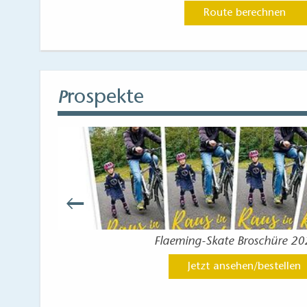
Route berechnen
rospekte
P
Flaeming-Skate Broschüre 2
Jetzt ansehen/bestellen