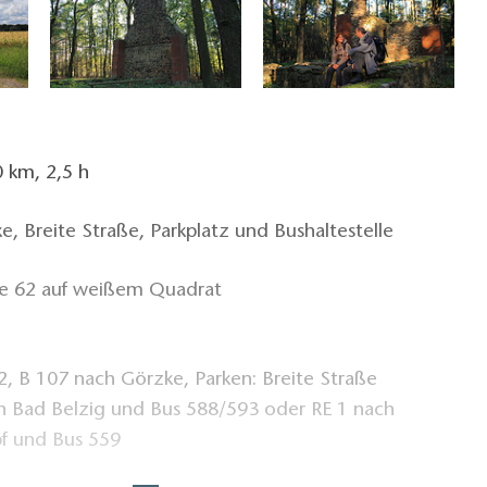
 km, 2,5 h
, Breite Straße, Parkplatz und Bushaltestelle
e 62 auf weißem Quadrat
, B 107 nach Görzke, Parken: Breite Straße
h Bad Belzig und Bus 588/593 oder RE 1 nach
f und Bus 559