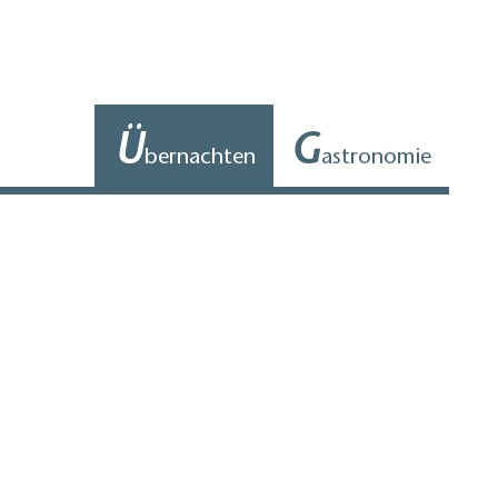
Ü
G
bernachten
astronomie