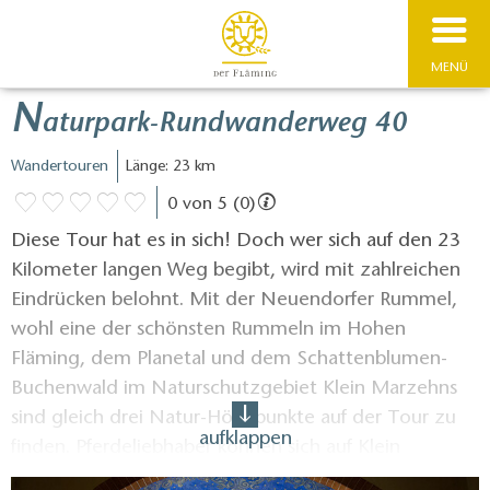
MENÜ
N
aturpark-Rundwanderweg 40
Wandertouren
Länge: 23 km
0 von 5 (0)
Diese Tour hat es in sich! Doch wer sich auf den 23
Kilometer langen Weg begibt, wird mit zahlreichen
Eindrücken belohnt. Mit der Neuendorfer Rummel,
wohl eine der schönsten Rummeln im Hohen
Fläming, dem Planetal und dem Schattenblumen-
Buchenwald im Naturschutzgebiet Klein Marzehns
sind gleich drei Natur-Höhepunkte auf der Tour zu
aufklappen
finden. Pferdeliebhaber können sich auf Klein
Marzehns mit seinen vielen Pferdekoppeln freuen.