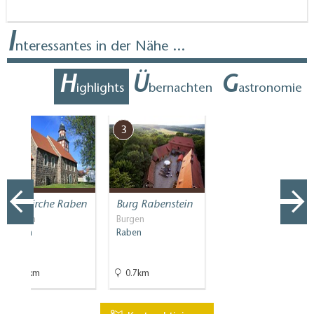
I
nteressantes in der Nähe ...
H
Ü
G
ighlights
bernachten
astronomie
1
3
Dorfkirche Raben
Burg Rabenstein
Kirchen
Burgen
Raben
Raben
0.1km
0.7km