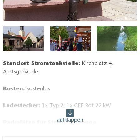
in
Stadt Trebbin
Standort Stromtankstelle:
Kirchplatz 4,
Amtsgebäude
Kosten:
kostenlos
Ladestecker:
1x Typ 2, 1x CEE Rot 22 kW
aufklappen
Parkplätze für Stromfahrzeuge
ausgewiesen:
ja