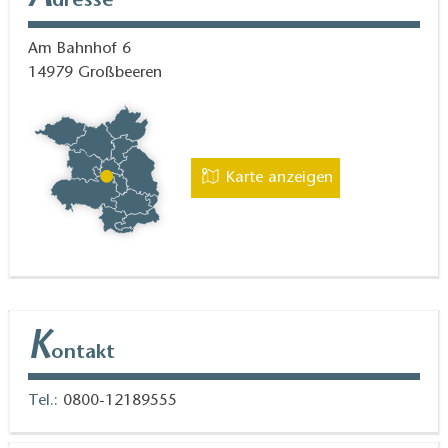
dresse
Am Bahnhof 6
14979
Großbeeren
Karte anzeigen
K
ontakt
Tel.:
0800-12189555