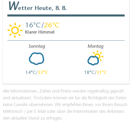
W
etter
Heute, 8. 8.
16
26
Klarer Himmel
Sonntag
Montag
14
33
18
31
Alle Informationen, Zeiten und Preise werden regelmäßig geprüft
und aktualisiert. Trotzdem können wir für die Richtigkeit der Daten
keine Gewähr übernehmen. Wir empfehlen Ihnen, vor Ihrem Besuch
telefonisch / per E-Mail oder über die Internetseiten des Anbieters
den aktuellen Stand zu erfragen.