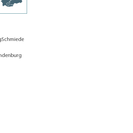
ngSchmiede
andenburg