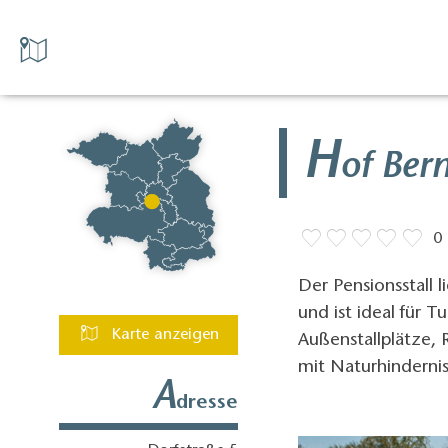
H
of Ber
0
Der Pensionsstall 
und ist ideal für T
Karte anzeigen
Außenstallplätze, R
mit Naturhindernis
A
dresse