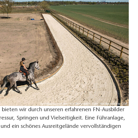
Ausbildung auf dem Hof Bernadotte, Foto: Hof Bernadotte GbR
n bieten wir durch unseren erfahrenen FN-Ausbilder
ressur, Springen und Vielseitigkeit. Eine Führanlage,
und ein schönes Ausreitgelände vervollständigen