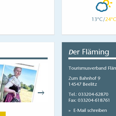
13
24
er Fläming
D
Tourismusverband Fläm
Zum Bahnhof 9
14547 Beelitz
Tel.:
033204-62870
Fax: 033204-618761
Einfach mal raus! – De
E-Mail schreiben