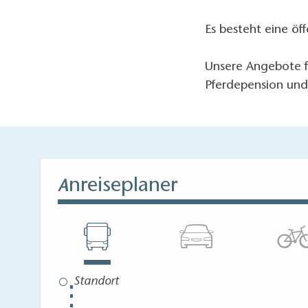
Es besteht eine öf
Unsere Angebote f
Pferdepension und 
nreiseplaner
A
⋮