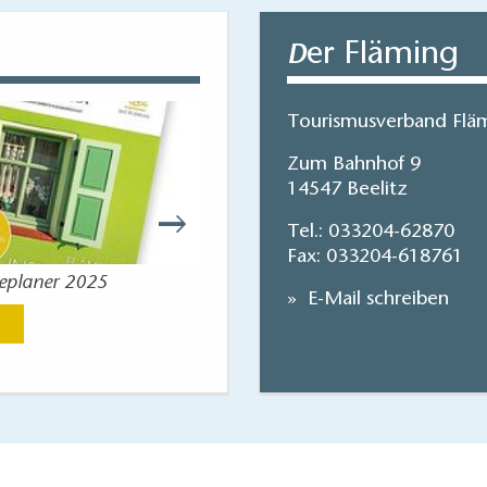
er Fläming
D
Tourismusverband Fläm
Zum Bahnhof 9
14547 Beelitz
Tel.:
033204-62870
Fax: 033204-618761
seplaner 2025
Reisekart
E-Mail schreiben
Jetzt anse