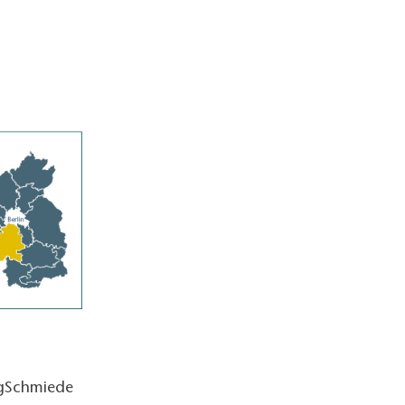
ngSchmiede