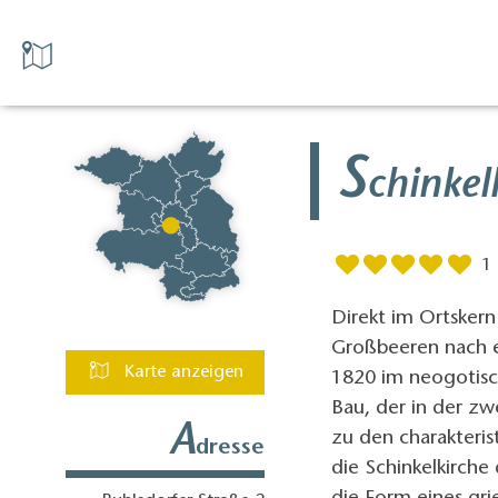
S
chinkel
1
Direkt im Ortsker
Großbeeren nach ei
Karte anzeigen
1820 im neogotisc
Bau, der in der zw
A
zu den charakteris
dresse
die Schinkelkirche