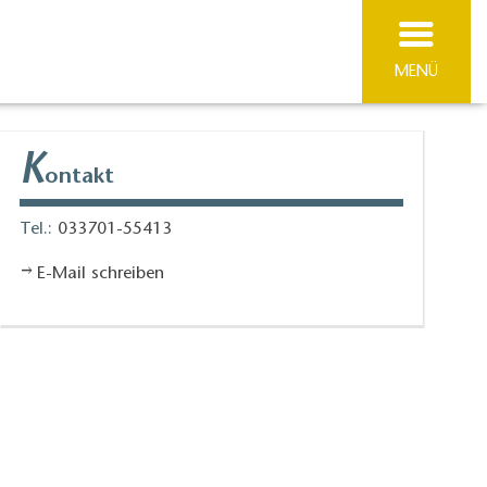
MENÜ
K
ontakt
Tel.:
033701-55413
E-Mail schreiben