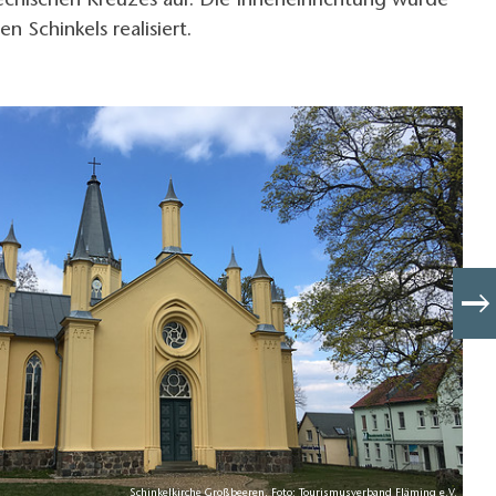
echischen Kreuzes auf. Die Inneneinrichtung wurde
en Schinkels realisiert.
Schinkelkirche Großbeeren, Foto: Tourismusverband Fläming e.V.