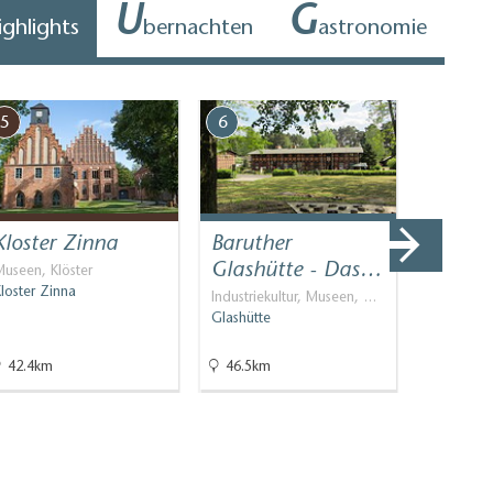
Ü
G
ighlights
bernachten
astronomie
5
6
7
Kloster Zinna
Baruther
Galeri
Glashütte - Das…
Packs
useen, Klöster
loster Zinna
Industriekultur, Museen, …
Galerien &
Glashütte
Glashütte
42.4km
46.5km
46.6km