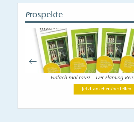
rospekte
P
Einfach mal raus! – Der Fläming Rei
Jetzt ansehen/bestellen