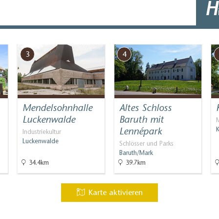
H
3
4
Mendelsohnhalle
Altes Schloss
Luckenwalde
Baruth mit
M
Lennépark
K
Industriekultur
Luckenwalde
Schlösser und Parks
Baruth/Mark
34.4km
39.7km
Karte aktivieren