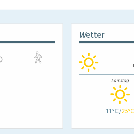
etter
W
Samstag
11
25