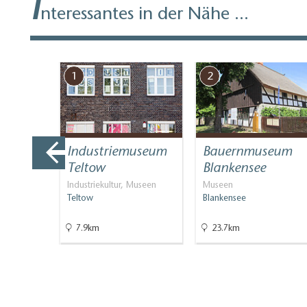
I
nteressantes in der Nähe ...
1
2
Industriemuseum
Bauernmuseum
en
Teltow
Blankensee
rs
Industriekultur, Museen
Museen
Teltow
Blankensee
7.9km
23.7km