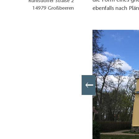
die Form eines gri
Ruhlsdorfer Straße 2
ebenfalls nach Plän
14979
Großbeeren
Schinkelkirche Großbeeren, Foto: Tourismusverband Fläming e.V.