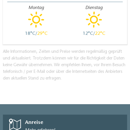
Montag
Dienstag
18
29
12
22
Alle Informationen, Zeiten und Preise werden regelmäßig geprüft
und aktualisiert. Trotzdem können wir für die Richtigkeit der Daten
keine Gewähr übernehmen. Wir empfehlen Ihnen, vor Ihrem Besuch
telefonisch / per E-Mail oder über die Internetseiten des Anbieters
den aktuellen Stand zu erfragen.
Anreise