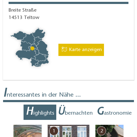
Breite Straße
14513
Teltow
Karte anzeigen
I
nteressantes in der Nähe ...
H
Ü
G
ighlights
bernachten
astronomie
7
1
2