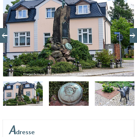
eingeweiht. Entworfen vom Teltower Bildhauer
Mattausch, be­steht das Denkmal aus Steinfindlin­gen
aus der Mark Brandenburg und dem Harz. Auf dem
größ­ten, höchsten Findling, ragt ein grie­chischer
Helm. Der Sockel des Denkmals wird von einem
runden Schild mit Medusenhaupt geziert. Dieses
Symbol ist der griechischen Mythologie entlehnt.
Das Haupt der Medusa war ein Attribut der Göttin
Athene, Tochter des Zeus. Es stand für den
ow
Kriegerdenkmal am Zickenplatz, Foto: Andrea Neumann, Lizenz: Stadt Teltow
geordneten Kampf zur Verteidigung der Heimat.
Hinter dem Schild kreuzten ursprünglich noch ein
Schwert und eine Lanze. Diese fielen jedoch den
Kriegswehen zum Opfer.
A
dresse