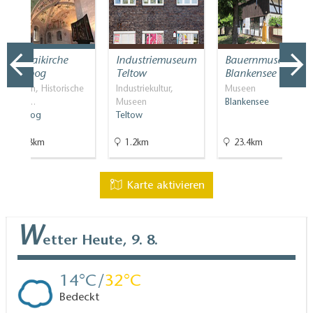
Nikolaikirche
Industriemuseum
Bauernmuseum
Jüterbog
Teltow
Blankensee
Kirchen, Historische
Industriekultur,
Museen
Baud…
Museen
Blankensee
Jüterbog
Teltow
48.8km
1.2km
23.4km
Karte aktivieren
W
etter
Heute, 9. 8.
14
32
Bedeckt