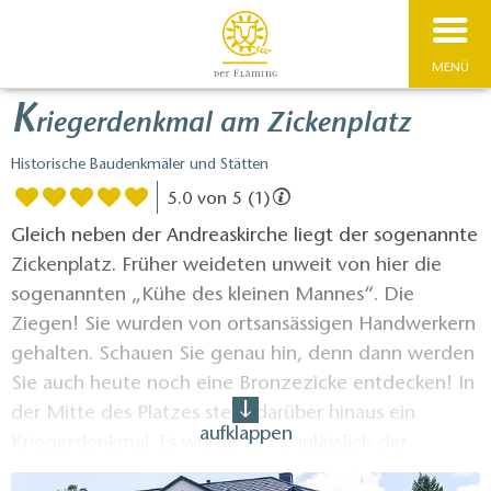
MENÜ
K
riegerdenkmal am Zickenplatz
Historische Baudenkmäler und Stätten
5.0 von 5 (1)
Gleich neben der Andreaskirche liegt der sogenannte
Zickenplatz. Früher weideten unweit von hier die
sogenannten „Kühe des kleinen Man­nes“. Die
Ziegen! Sie wurden von ortsansässigen Handwerkern
gehalten. Schauen Sie genau hin, denn dann werden
Sie auch heute noch eine Bronzezicke entdecken! In
der Mitte des Platzes steht darüber hinaus ein
aufklappen
Kriegerdenkmal. Es wurde 1913 anläss­lich der
Hundertjahrfeier der Schlacht bei Großbeeren